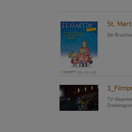
Weihnachten
als
Videos
Weltweit
Geschenk
St. Mar
Sternsinger-
Basteln
Anlassspenden
Die Broschür
Steckbrief
&
Zinsen
Spiele
Aktionen
den
Werde
Gottesdienstbausteine
Kindern
Sternsinger!
1_Filmp
Vereine
TV-Reporter 
und
Dreikönigss
Initiativen
Sternsingerspenden