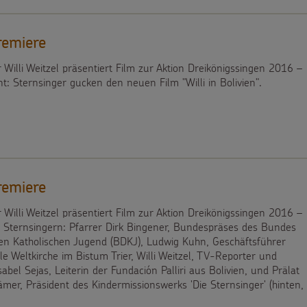
remiere
Willi Weitzel präsentiert Film zur Aktion Dreikönigssingen 2016 –
: Sternsinger gucken den neuen Film "Willi in Bolivien".
remiere
Willi Weitzel präsentiert Film zur Aktion Dreikönigssingen 2016 –
r Sternsingern: Pfarrer Dirk Bingener, Bundespräses des Bundes
en Katholischen Jugend (BDKJ), Ludwig Kuhn, Geschäftsführer
le Weltkirche im Bistum Trier, Willi Weitzel, TV-Reporter und
sabel Sejas, Leiterin der Fundación Palliri aus Bolivien, und Prälat
ämer, Präsident des Kindermissionswerks 'Die Sternsinger' (hinten,