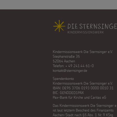
Fußbereich
Kindermissionswerk Die Sternsinger e.V.
Stephanstraße 35
52064 Aachen
Telefon: + 49 241.44 61-0
kontakt@sternsinger.de
Spendenkonto
Kindermissionswerk Die Sternsinger e.V.
IBAN: DE95 3706 0193 0000 0010 31
BIC: GENODED1PAX
Pax-Bank für Kirche und Caritas eG
Das Kindermissionswerk Die Sternsinger e.
ist laut letztem Bescheid des Finanzamts
Aachen-Stadt nach §5 Abs. 1 Nr. 9 KStg.