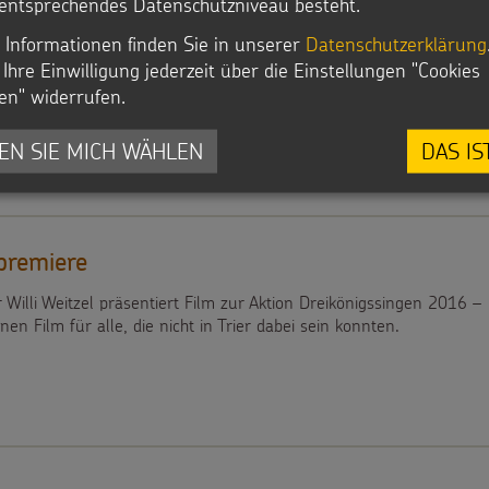
entsprechendes Datenschutzniveau besteht.
remiere
 Informationen finden Sie in unserer
Datenschutzerklärung
Ihre Einwilligung jederzeit über die Einstellungen "Cookies
Willi Weitzel präsentiert Film zur Aktion Dreikönigssingen 2016
en" widerrufen.
EN SIE MICH WÄHLEN
DAS IS
premiere
Willi Weitzel präsentiert Film zur Aktion Dreikönigssingen 2016 –
inen Film für alle, die nicht in Trier dabei sein konnten.