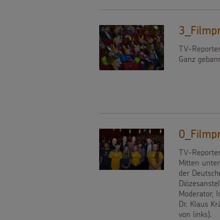
gezielt
3_Filmp
einsetzen
TV-Reporter 
Ganz gebannt
Testamentsspende
FAQ
Spenden
0_Filmp
TV-Reporter 
Mitten unte
der Deutsch
Diözesanstel
Moderator, I
Dr. Klaus Kr
von links).