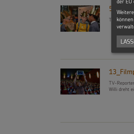
der EU 
5_Filmp
Weitere
können 
TV-Reporter 
verwalt
LASS
13_Film
TV-Reporter 
Willi dreht e