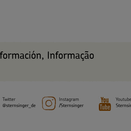
nformación, Informação
Twitter
Instagram
Youtub
@sternsinger_de
/Sternsinger
Sternsi