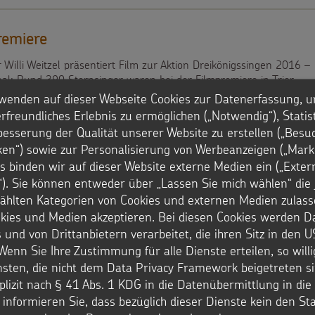
remiere
Willi Weitzel präsentiert Film zur Aktion Dreikönigssingen 2016 –
aal: Rund 390 Sternsinger waren bei der Filmpremiere in Trier
wenden auf dieser Webseite Cookies zur Datenerfassung, u
rfreundliches Erlebnis zu ermöglichen („Notwendig“), Statis
besserung der Qualität unserer Website zu erstellen („Besu
iken“) sowie zur Personalisierung von Werbeanzeigen („Marke
s binden wir auf dieser Website externe Medien ein („Exter
). Sie können entweder über „Lassen Sie mich wählen“ die 
premiere
hlten Kategorien von Cookies und externen Medien zulass
Willi Weitzel präsentiert Film zur Aktion Dreikönigssingen 2016 –
okies und Medien akzeptieren. Bei diesen Cookies werden D
Willi Weitzel macht einen kleinen Film für die Sternsinger, die
 und von Drittanbietern verarbeitet, die ihren Sitz in den 
r dabei sein konnten.
Wenn Sie Ihre Zustimmung für alle Dienste erteilen, so will
nsten, die nicht dem Data Privacy Framework beigetreten si
plizit nach § 41 Abs. 1 KDG in die Datenübermittlung in di
r informieren Sie, dass bezüglich dieser Dienste kein den S