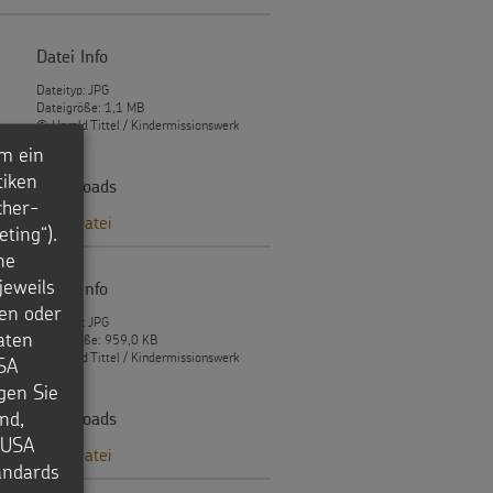
Datei Info
Dateityp: JPG
Dateigröße: 1,1 MB
© Harald Tittel / Kindermissionswerk
m ein
tiken
Downloads
cher-
JPG-Datei
ting“).
ne
jeweils
Datei Info
en oder
Dateityp: JPG
aten
Dateigröße: 959,0 KB
© Harald Tittel / Kindermissionswerk
USA
igen Sie
nd,
Downloads
e USA
JPG-Datei
tandards