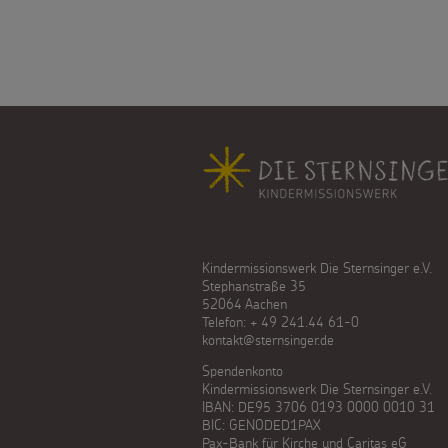
Fußbereich
Kindermissionswerk Die Sternsinger e.V.
Stephanstraße 35
52064 Aachen
Telefon: + 49 241.44 61-0
kontakt@sternsinger.de
Spendenkonto
Kindermissionswerk Die Sternsinger e.V.
IBAN: DE95 3706 0193 0000 0010 31
BIC: GENODED1PAX
Pax-Bank für Kirche und Caritas eG