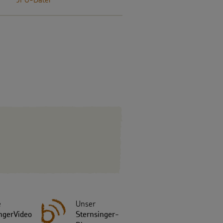
e
Unser
ngerVideo
Sternsinger-