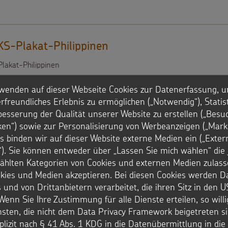
S-Plakat-Philippinen
akat-Philippinen
wenden auf dieser Webseite Cookies zur Datenerfassung, u
rfreundliches Erlebnis zu ermöglichen („Notwendig“), Statis
besserung der Qualität unserer Website zu erstellen („Besu
iken“) sowie zur Personalisierung von Werbeanzeigen („Marke
s binden wir auf dieser Website externe Medien ein („Exter
). Sie können entweder über „Lassen Sie mich wählen“ die 
S-Plakat-Senegal
hlten Kategorien von Cookies und externen Medien zulass
okies und Medien akzeptieren. Bei diesen Cookies werden D
lakat-Senegal
 und von Drittanbietern verarbeitet, die ihren Sitz in den 
Wenn Sie Ihre Zustimmung für alle Dienste erteilen, so will
nsten, die nicht dem Data Privacy Framework beigetreten si
plizit nach § 41 Abs. 1 KDG in die Datenübermittlung in di