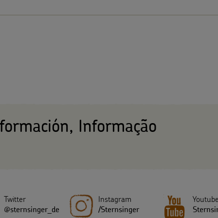
nformación, Informação
Twitter
Instagram
Youtub
@sternsinger_de
/Sternsinger
Sternsi