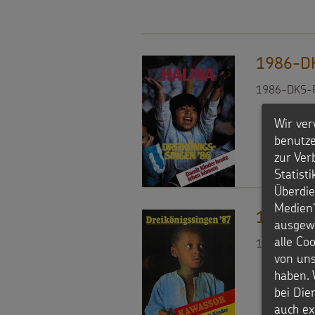
1986-DK
1986-DKS-Pl
Wir ver
benutze
zur Ver
Statist
Überdie
Medien“
1987-DK
ausgewä
alle Co
1987-DKS-P
von uns
haben. 
bei Die
auch ex