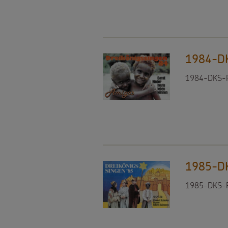
gezielt
einsetzen
1984-DK
Testamentsspende
1984-DKS-Pl
FAQ
Spenden
1985-DK
1985-DKS-P