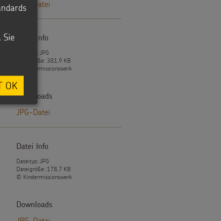
JPG-Datei
tandards
. Sie
Datei Info
Dateityp: JPG
Dateigröße: 381,9 KB
© Kindermissionswerk
T OK
Downloads
JPG-Datei
Datei Info
Dateityp: JPG
Dateigröße: 178,7 KB
© Kindermissionswerk
Downloads
JPG-Datei