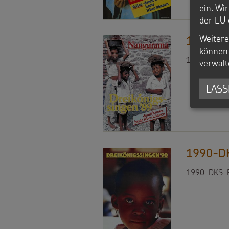
ein. Wi
der EU 
Weitere
1989-DK
können 
1989-DKS-P
verwalt
LASS
1990-DK
1990-DKS-P