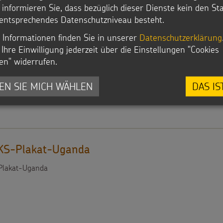
r informieren Sie, dass bezüglich dieser Dienste kein den S
entsprechendes Datenschutzniveau besteht.
 Informationen finden Sie in unserer
Datenschutzerklärung
S-Plakat-Sri Lanka
Ihre Einwilligung jederzeit über die Einstellungen "Cookies
lakat-Sri Lanka
en" widerrufen.
EN SIE MICH WÄHLEN
DAS IS
S-Plakat-Uganda
lakat-Uganda