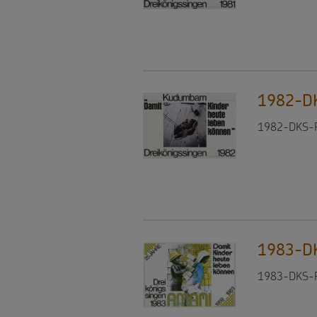
Weihnachten
als
Videos
Weltweit
Geschenk
Sternsinger-
Basteln
Anlassspenden
Steckbrief
1982-DK
&
Zinsen
1982-DKS-P
Spiele
Aktionen
den
Werde
Gottesdienstbausteine
Kindern
Sternsinger!
Vereine
und
1983-DK
Initiativen
1983-DKS-Pl
Sternsingerspenden