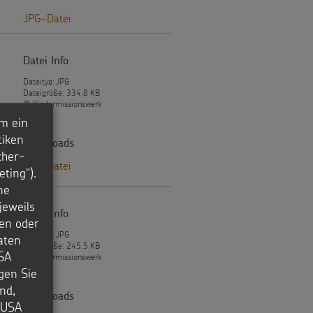
JPG-Datei
Datei Info
Dateityp: JPG
Dateigröße: 334,8 KB
© Kindermissionswerk
m ein
tiken
Downloads
cher-
JPG-Datei
ting“).
ne
jeweils
Datei Info
en oder
Dateityp: JPG
aten
Dateigröße: 245,5 KB
USA
© Kindermissionswerk
igen Sie
nd,
Downloads
e USA