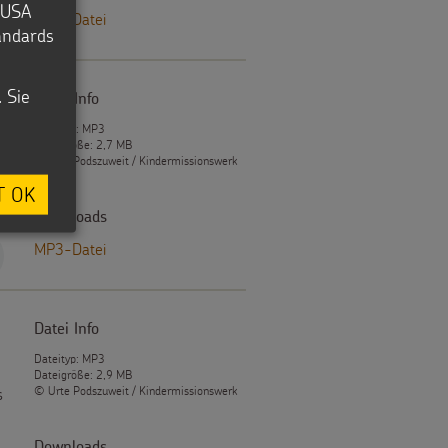
e USA
MP3-Datei
tandards
. Sie
Datei Info
Dateityp: MP3
Dateigröße: 2,7 MB
© Urte Podszuweit / Kindermissionswerk
T OK
Downloads
MP3-Datei
Datei Info
Dateityp: MP3
Dateigröße: 2,9 MB
© Urte Podszuweit / Kindermissionswerk
s
Downloads