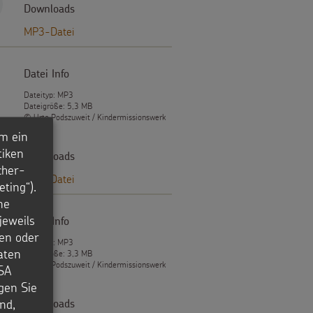
Downloads
MP3-Datei
Datei Info
n
Dateityp: MP3
Dateigröße: 5,3 MB
© Urte Podszuweit / Kindermissionswerk
m ein
tiken
Downloads
cher-
MP3-Datei
ting“).
ne
jeweils
Datei Info
en oder
Dateityp: MP3
aten
Dateigröße: 3,3 MB
© Urte Podszuweit / Kindermissionswerk
USA
igen Sie
nd,
Downloads