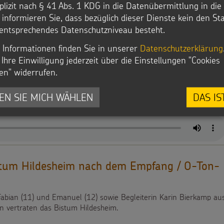
plizit nach § 41 Abs. 1 KDG in die Datenübermittlung in di
r informieren Sie, dass bezüglich dieser Dienste kein den S
entsprechendes Datenschutzniveau besteht.
 Informationen finden Sie in unserer
Datenschutzerklärung
stum Mainz nach dem Empfang / O-Ton-
Ihre Einwilligung jederzeit über die Einstellungen "Cookies
en" widerrufen.
ra (13), Miriam (12) und Clara (10) sowie Begleiterin Maria
en in Nidda vertraten das Bistum Mainz.
EN SIE MICH WÄHLEN
DAS IS
stum Hildesheim nach dem Empfang / O-Ton-
 Fabian (11) und Emanuel (12) sowie Begleiterin Karin Bierkamp au
n vertraten das Bistum Hildesheim.