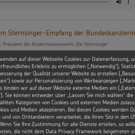
eim Sternsinger-Empfang der Bundeskanzleri
, Präsident des Kindermissionswerks ‚Die Sternsinger‘
wenden auf dieser Webseite Cookies zur Datenerfassung, u
rfreundliches Erlebnis zu ermöglichen („Notwendig“), Statis
besserung der Qualität unserer Website zu erstellen („Besu
iken“) sowie zur Personalisierung von Werbeanzeigen („Marke
s binden wir auf dieser Website externe Medien ein („Exter
). Sie können entweder über „Lassen Sie mich wählen“ die 
zbistum Köln nach dem Empfang / O-Ton-
hlten Kategorien von Cookies und externen Medien zulass
okies und Medien akzeptieren. Bei diesen Cookies werden D
13), Alexandra (15) und Luisa (15) sowie Begleiterin Irene
 und von Drittanbietern verarbeitet, die ihren Sitz in den 
atthäus in Niederkassel vertraten das Erzbistum Köln.
Wenn Sie Ihre Zustimmung für alle Dienste erteilen, so will
nsten, die nicht dem Data Privacy Framework beigetreten si