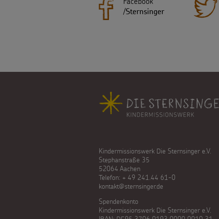
Facebook
/
Sternsinger
Fußbereich
Kindermissionswerk Die Sternsinger e.V.
Stephanstraße 35
52064 Aachen
Telefon: + 49 241.44 61-0
kontakt@sternsinger.de
Spendenkonto
Kindermissionswerk Die Sternsinger e.V.