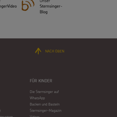
e
Unser
ngerVideo
Sternsinger-
Blog
NACH OBEN
FÜR KINDER
Die Sternsinger auf
WhatsApp
Backen und Basteln
z
Sternsinger-Magazin
tzsystem
Videos