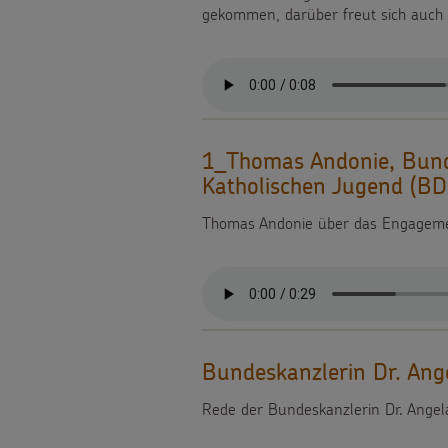
gekommen, darüber freut sich auch P
Weihnachten
als
Videos
Weltweit
Geschenk
Sternsinger-
Basteln
Anlassspenden
Steckbrief
&
1_Thomas Andonie, Bund
Zinsen
Spiele
Katholischen Jugend (BD
Aktionen
den
Thomas Andonie über das Engagemen
Werde
Gottesdienstbausteine
Kindern
Sternsinger!
Vereine
und
Bundeskanzlerin Dr. Ang
Initiativen
Rede der Bundeskanzlerin Dr. Ange
Sternsingerspenden