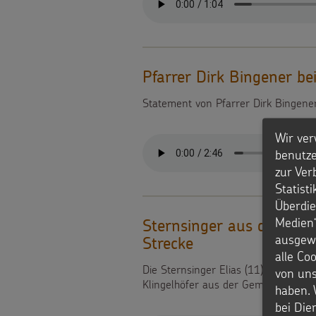
Pfarrer Dirk Bingener b
Statement von Pfarrer Dirk Bingener
Wir ver
benutze
zur Ver
Statist
Überdie
Medien“
Sternsinger aus dem Er
ausgewä
Strecke
alle Co
Die Sternsinger Elias (11), Raffael (
von uns
Klingelhöfer aus der Gemeinde St. M
haben. 
bei Die