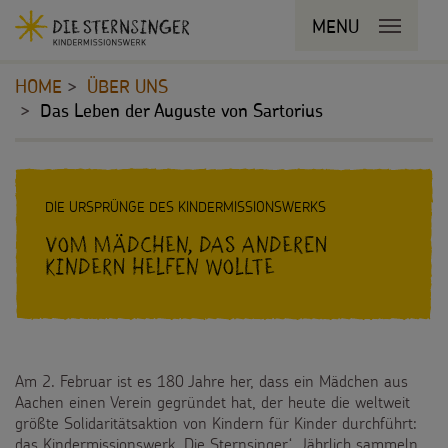
Navigationsabkürzungen
MENU
MENU SCHLIESSEN
Zum
Sie
Kopfbereich
Seiteninhalt
befinden
HOME
ÜBER UNS
Zur
sich
Das Leben der Auguste von Sartorius
Hauptnavigation
hier:
Zur
STERNSINGEN
Bereichsnavigation
Inhalt
Zur
Vorlagen, Lieder, Praktische Hilfen
PROJEKTE
Suche
DIE URSPRÜNGE DES KINDERMISSIONSWERKS
Vom Mädchen, das anderen
Sternsinger-Material
180 Jahre
BILDUNGSMATERIAL
Kindern helfen wollte
Tipps und Anregungen
Umwelt
Für Schulen
SPENDEN
Hintergründe und Empfehlungen
Bildung
Für die Kita
Pate werden
FÜR KINDER
Sternsingermobil
Am 2. Februar ist es 180 Jahre her, dass ein Mädchen aus
Gesundheit
Für die Pfarrgemeinde
Aachen einen Verein gegründet hat, der heute die weltweit
Sternsinger-Spendenaktionen
Die Sternsinger auf WhatsApp
größte Solidaritätsaktion von Kindern für Kinder durchführt:
Fotoausstellung
Kinderrechte
das Kindermissionswerk ,Die Sternsinger‘. Jährlich sammeln
Martinsaktion