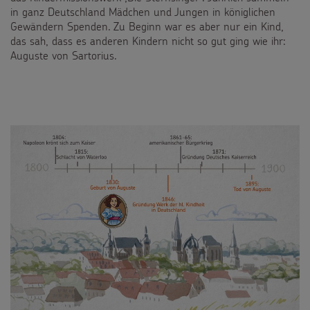
Spendenformular
Backen und Basteln
in ganz Deutschland Mädchen und Jungen in königlichen
Über uns
Flucht
Gewändern Spenden. Zu Beginn war es aber nur ein Kind,
Weltmissionstag der Kinder
Spendendose
das sah, dass es anderen Kindern nicht so gut ging wie ihr:
Sternsinger-Magazin
Presse
Kinderarbeit
Auguste von Sartorius.
Weihnachten Weltweit
Spendenmöglichkeiten
Videos
Kontakt
Behinderung
Basteln & Aktionen
Unternehmensspenden
Sternsinger-Steckbrief
Grundsätze der Projektarbeit
Gottesdienstbausteine
Sternsinger-Stiftung
Spiele
SPENDEN
SHOP
Spende als Geschenk
Werde Sternsinger!
Suche
Suchbegriff
Anlassspenden
Zinsen den Kindern
Vereine und Initiativen
Sternsingerspenden gezielt einsetzen