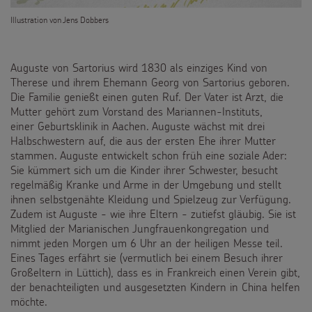
Testamentsspende
Illustration von Jens Dobbers
FAQ Spenden
Auguste von Sartorius wird 1830 als einziges Kind von
Therese und ihrem Ehemann Georg von Sartorius geboren.
Die Familie genießt einen guten Ruf. Der Vater ist Arzt, die
Mutter gehört zum Vorstand des Mariannen-Instituts,
einer Geburtsklinik in Aachen. Auguste wächst mit drei
Halbschwestern auf, die aus der ersten Ehe ihrer Mutter
stammen. Auguste entwickelt schon früh eine soziale Ader:
Sie kümmert sich um die Kinder ihrer Schwester, besucht
regelmäßig Kranke und Arme in der Umgebung und stellt
ihnen selbstgenähte Kleidung und Spielzeug zur Verfügung.
Zudem ist Auguste - wie ihre Eltern - zutiefst gläubig. Sie ist
Mitglied der Marianischen Jungfrauenkongregation und
nimmt jeden Morgen um 6 Uhr an der heiligen Messe teil.
Eines Tages erfährt sie (vermutlich bei einem Besuch ihrer
Großeltern in Lüttich), dass es in Frankreich einen Verein gibt,
der benachteiligten und ausgesetzten Kindern in China helfen
möchte.