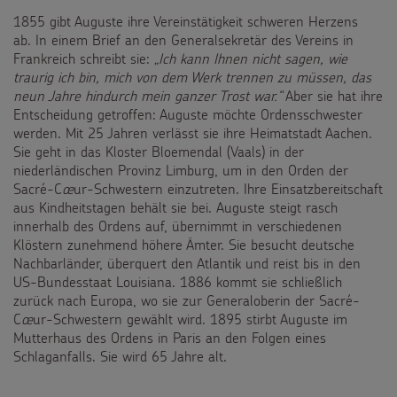
1855 gibt Auguste ihre Vereinstätigkeit schweren Herzens
ab. In einem Brief an den Generalsekretär des Vereins in
Frankreich schreibt sie:
„Ich kann Ihnen nicht sagen, wie
traurig ich bin, mich von dem Werk trennen zu müssen, das
neun Jahre hindurch mein ganzer Trost war.“
Aber sie hat ihre
Entscheidung getroffen: Auguste möchte Ordensschwester
werden. Mit 25 Jahren verlässt sie ihre Heimatstadt Aachen.
Sie geht in das Kloster Bloemendal (Vaals) in der
niederländischen Provinz Limburg, um in den Orden der
Sacré-C
œ
ur-Schwestern einzutreten. Ihre Einsatzbereitschaft
aus Kindheitstagen behält sie bei. Auguste steigt rasch
innerhalb des Ordens auf, übernimmt in verschiedenen
Klöstern zunehmend höhere Ämter. Sie besucht deutsche
Nachbarländer, überquert den Atlantik und reist bis in den
US-Bundesstaat Louisiana. 1886 kommt sie schließlich
zurück nach Europa, wo sie zur Generaloberin der Sacré-
C
œ
ur-Schwestern gewählt wird. 1895 stirbt Auguste im
Mutterhaus des Ordens in Paris an den Folgen eines
Schlaganfalls. Sie wird 65 Jahre alt.