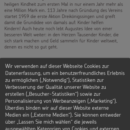
heiligen Kindheit zum ersten Mal in nur einem Jahr mehr als
eine Million Mark ein. 113 Jahre nach Gründung des Vereins
startet 1959 die erste Aktion Dreikönigssingen und greift
damit die Grundidee von damals auf: Kinder helfen
Kindern! Auch heute noch lebt Augustes Idee von einer
besseren Welt weiter: in den Herzen Tausender Kinder, die
sich stark machen und Geld sammeln für Kinder weltweit,
denen es nicht so gut geht.
Wir verwenden auf dieser Webseite Cookies zur
Datenerfassung, um ein benutzerfreundliches Erlebnis
Die Geschichte von Auguste zum
zu ermöglichen („Notwendig“), Statistiken zur
Ansehen und Anhören!
Verbesserung der Qualität unserer Website zu
erstellen („Besucher-Statistiken“) sowie zur
Personalisierung von Werbeanzeigen („Marketing“).
Überdies binden wir auf dieser Website externe
Medien ein („Externe Medien“). Sie können entweder
über „Lassen Sie mich wählen“ die jeweils
Mit Auguste fing alles an ...
ausgewählten Kategorien von Cookies und externen