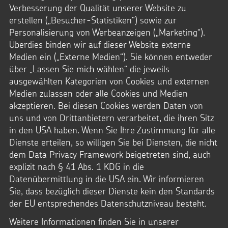
Verbesserung der Qualität unserer Website zu
erstellen („Besucher-Statistiken“) sowie zur
Personalisierung von Werbeanzeigen („Marketing“).
Überdies binden wir auf dieser Website externe
NACH OBEN
Medien ein („Externe Medien“). Sie können entweder
über „Lassen Sie mich wählen“ die jeweils
ausgewählten Kategorien von Cookies und externen
Medien zulassen oder alle Cookies und Medien
akzeptieren. Bei diesen Cookies werden Daten von
Kindermissionswerk Die Sternsinger e.V.
Stephanstraße 35
uns und von Drittanbietern verarbeitet, die ihren Sitz
52064 Aachen
in den USA haben. Wenn Sie Ihre Zustimmung für alle
Telefon: + 49 241.44 61-0
Dienste erteilen, so willigen Sie bei Diensten, die nicht
kontakt@sternsinger.de
dem Data Privacy Framework beigetreten sind, auch
Spendenkonto
explizit nach § 41 Abs. 1 KDG in die
Kindermissionswerk Die Sternsinger e.V.
IBAN: DE95 3706 0193 0000 0010 31
Datenübermittlung in die USA ein. Wir informieren
BIC: GENODED1PAX
Sie, dass bezüglich dieser Dienste kein den Standards
Pax-Bank für Kirche und Caritas eG
der EU entsprechendes Datenschutzniveau besteht.
Das Kindermissionswerk Die Sternsinger e.V.
Weitere Informationen finden Sie in unserer
ist laut letztem Bescheid des Finanzamts