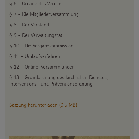
Spendenformular
§ 6 - Organe des Vereins
Backen und Basteln
Über uns
Flucht
Weltmissionstag der Kinder
§ 7 - Die Mitgliederversammlung
Spendendose
Sternsinger-Magazin
Presse
§ 8 - Der Vorstand
Kinderarbeit
Weihnachten Weltweit
Spendenmöglichkeiten
Videos
§ 9 - Der Verwaltungsrat
Kontakt
Behinderung
Basteln & Aktionen
Unternehmensspenden
§ 10 - Die Vergabekommission
Sternsinger-Steckbrief
Grundsätze der Projektarbeit
Gottesdienstbausteine
§ 11 - Umlaufverfahren
Sternsinger-Stiftung
Spiele
§ 12 - Online-Versammlungen
SPENDEN
SHOP
Spende als Geschenk
Werde Sternsinger!
§ 13 - Grundordnung des kirchlichen Dienstes,
Suche
Suchbegriff
Interventions- und Präventionsordnung
Anlassspenden
Zinsen den Kindern
Satzung herunterladen (0,5 MB)
Vereine und Initiativen
Sternsingerspenden gezielt einsetzen