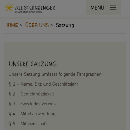
Navigationsabkürzungen
MENU
MENU SCHLIESSEN
Zum
Sie
Kopfbereich
Seiteninhalt
befinden
HOME
ÜBER UNS
Satzung
Zur
sich
Hauptnavigation
hier:
Zur
STERNSINGEN
Inhalt
Bereichsnavigation
Zur
Vorlagen, Lieder, Praktische Hilfen
PROJEKTE
Suche
Unsere Satzung
Sternsinger-Material
180 Jahre
BILDUNGSMATERIAL
Unsere Satzung umfasst folgende Paragraphen:
Tipps und Anregungen
§ 1 – Name, Sitz und Geschäftsjahr
Umwelt
Für Schulen
SPENDEN
§ 2 - Gemeinnützigkeit
Hintergründe und Empfehlungen
Bildung
Für die Kita
§ 3 - Zweck des Vereins
Pate werden
FÜR KINDER
Sternsingermobil
Gesundheit
§ 4 - Mittelverwendung
Für die Pfarrgemeinde
Sternsinger-Spendenaktionen
Die Sternsinger auf WhatsApp
§ 5 - Mitgliedschaft
Fotoausstellung
Kinderrechte
Martinsaktion