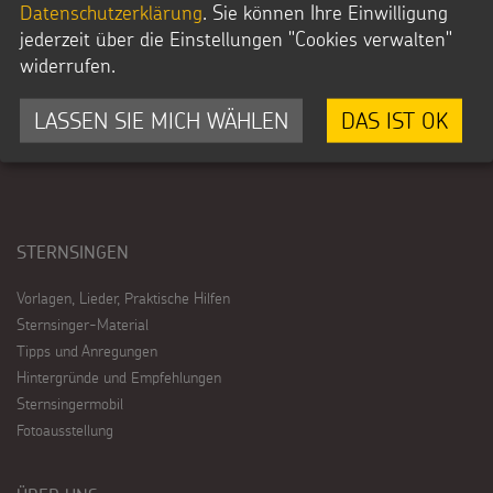
Aachen-Stadt nach §5 Abs. 1 Nr. 9 KStg.
Datenschutzerklärung
. Sie können Ihre Einwilligung
unter der Steuernummer 201/5902/3626
jederzeit über die Einstellungen "Cookies verwalten"
von der Körperschaftssteuer befreit.
widerrufen.
Zum Freistellungsbescheid
LASSEN SIE MICH WÄHLEN
DAS IST OK
STERNSINGEN
Vorlagen, Lieder, Praktische Hilfen
Sternsinger-Material
Tipps und Anregungen
Hintergründe und Empfehlungen
Sternsingermobil
Fotoausstellung