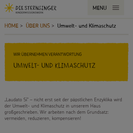
Navigationsabkürzungen
MENU
MENU SCHLIESSEN
Zum
Sie
Kopfbereich
Seiteninhalt
befinden
HOME
ÜBER UNS
Umwelt- und Klimaschutz
Zur
sich
Hauptnavigation
hier:
Zur
STERNSINGEN
Inhalt
Bereichsnavigation
Zur
WIR ÜBERNEHMEN VERANTWORTUNG
Vorlagen, Lieder, Praktische Hilfen
PROJEKTE
Suche
Umwelt- und Klimaschutz
Sternsinger-Material
180 Jahre
BILDUNGSMATERIAL
Tipps und Anregungen
Umwelt
Für Schulen
SPENDEN
Hintergründe und Empfehlungen
„Laudato Sí“ – nicht erst seit der päpstlichen Enzyklika wird
Bildung
Für die Kita
der Umwelt- und Klimaschutz in unserem Haus
Pate werden
FÜR KINDER
großgeschrieben. Wir arbeiten nach dem Grundsatz:
Sternsingermobil
Gesundheit
vermeiden, reduzieren, kompensieren!
Für die Pfarrgemeinde
Sternsinger-Spendenaktionen
Die Sternsinger auf WhatsApp
Fotoausstellung
Kinderrechte
Martinsaktion