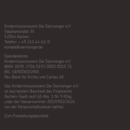
Kindermissionswerk Die Sternsinger e.V.
Stephanstraße 35
52064 Aachen
Telefon: + 49 241.44 61-0
kontakt@sternsinger.de
Spendenkonto
Kindermissionswerk Die Sternsinger e.V.
IBAN: DE95 3706 0193 0000 0010 31
BIC: GENODED1PAX
Pax-Bank für Kirche und Caritas eG
Das Kindermissionswerk Die Sternsinger e.V.
ist laut letztem Bescheid des Finanzamts
Aachen-Stadt nach §5 Abs. 1 Nr. 9 KStg.
unter der Steuernummer 201/5902/3626
von der Körperschaftssteuer befreit.
Zum Freistellungsbescheid