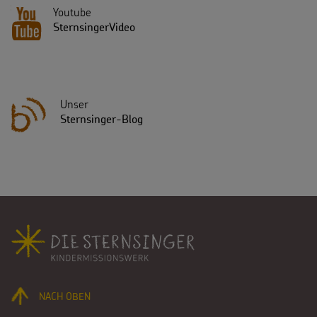
Youtube
SternsingerVideo
Unser
Sternsinger-Blog
Fußbereich
NACH OBEN