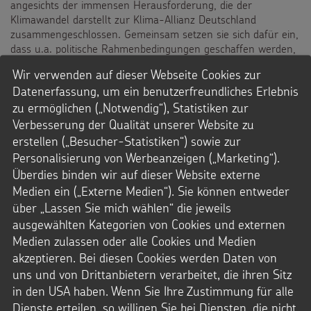
angesichts der immensen Herausforderung, die der
Klimawandel darstellt zur Klima-Allianz Deutschland
zusammengeschlossen. Gemeinsam setzen sie sich dafür ein,
dass u.a. politische Rahmenbedingungen geschaffen werden,
die eine völlige Vermeidung der menschenverursachten
Wir verwenden auf dieser Webseite Cookies zur
Treibhausgasemissionen in Deutschland, Europa und weltweit
Datenerfassung, um ein benutzerfreundliches Erlebnis
bewirken. Mittlerweile zählt das Bündnis mehr als 100
zu ermöglichen („Notwendig“), Statistiken zur
Organisationen. Seit April 2017 gehört ihm auch das
Kindermissionswerk ,Die Sternsinger' an.
Verbesserung der Qualität unserer Website zu
erstellen („Besucher-Statistiken“) sowie zur
:
ZUR WEBSEITE DER KLIMA-ALLIANZ DEUTSCHLAND
Personalisierung von Werbeanzeigen („Marketing“).
KLIMA-
Überdies binden wir auf dieser Website externe
ALLIANZ
Medien ein („Externe Medien“). Sie können entweder
DEUTSCH
über „Lassen Sie mich wählen“ die jeweils
ausgewählten Kategorien von Cookies und externen
Medien zulassen oder alle Cookies und Medien
akzeptieren. Bei diesen Cookies werden Daten von
Information, Información, Informação
uns und von Drittanbietern verarbeitet, die ihren Sitz
in den USA haben. Wenn Sie Ihre Zustimmung für alle
HOMEPAGE
Dienste erteilen, so willigen Sie bei Diensten, die nicht