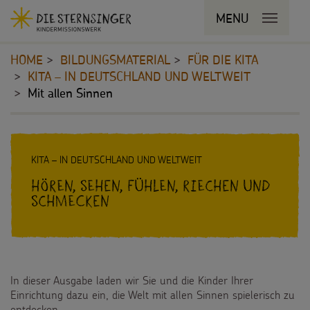
Navigationsabkürzungen
MENU
MENU SCHLIESSEN
Zum
Sie
Kopfbereich
Seiteninhalt
befinden
HOME
BILDUNGSMATERIAL
FÜR DIE KITA
Zur
sich
KITA – IN DEUTSCHLAND UND WELTWEIT
Hauptnavigation
hier:
Zur
Mit allen Sinnen
STERNSINGEN
Bereichsnavigation
Zur
Vorlagen, Lieder, Praktische Hilfen
PROJEKTE
Suche
Inhalt
KITA – IN DEUTSCHLAND UND WELTWEIT
Sternsinger-Material
180 Jahre
BILDUNGSMATERIAL
Hören, sehen, fühlen, riechen und
schmecken
Tipps und Anregungen
Umwelt
Für Schulen
Hintergründe und Empfehlungen
Bildung
Für die Kita
Sternsingermobil
Gesundheit
Für die Pfarrgemeinde
In dieser Ausgabe laden wir Sie und die Kinder Ihrer
Einrichtung dazu ein, die Welt mit allen Sinnen spielerisch zu
Fotoausstellung
Kinderrechte
Martinsaktion
entdecken.