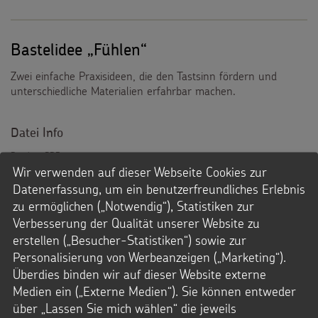
Bastelidee „Fühlen“
Zwei einfache Praxisideen, die den Tastsinn fördern und
unterschiedliche Materialien erfahrbar machen.
Datei Info
Dateityp: PDF
Format: 595x842 Pixel
Wir verwenden auf dieser Webseite Cookies zur
Dateigröße: 3,9 MB
Datenerfassung, um ein benutzerfreundliches Erlebnis
© Andreas Gloge
zu ermöglichen („Notwendig“), Statistiken zur
Verbesserung der Qualität unserer Website zu
Downloads
erstellen („Besucher-Statistiken“) sowie zur
PDF-Datei
Personalisierung von Werbeanzeigen („Marketing“).
Überdies binden wir auf dieser Website externe
Medien ein („Externe Medien“). Sie können entweder
über „Lassen Sie mich wählen“ die jeweils