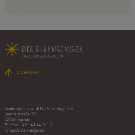
Fußbereich
NACH OBEN
Kindermissionswerk Die Sternsinger e.V.
Stephanstraße 35
52064 Aachen
Telefon: + 49 241.44 61-0
kontakt@sternsinger.de