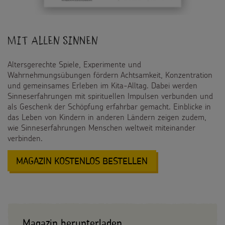
Spendenmöglichkeiten
Videos
Kontakt
Unternehmensspenden
Sternsinger-Steckbrief
Mit allen Sinnen
Sternsinger-Stiftung
Spiele
Altersgerechte Spiele, Experimente und
SPENDEN
SHOP
Wahrnehmungsübungen fördern Achtsamkeit, Konzentration
Spende als Geschenk
Werde Sternsinger!
und gemeinsames Erleben im Kita-Alltag. Dabei werden
Suche
Suchbegriff
Sinneserfahrungen mit spirituellen Impulsen verbunden und
Anlassspenden
als Geschenk der Schöpfung erfahrbar gemacht. Einblicke in
das Leben von Kindern in anderen Ländern zeigen zudem,
Zinsen den Kindern
wie Sinneserfahrungen Menschen weltweit miteinander
verbinden.
Vereine und Initiativen
:
MAGAZIN KOSTENLOS BESTELLEN
Sternsingerspenden gezielt einsetzen
MIT
ALLEN
Testamentsspende
SINNEN
FAQ Spenden
Magazin herunterladen