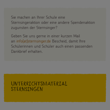
Flucht
Weltmissionstag der Kinder
Sie machen an Ihrer Schule eine
Kinderarbeit
Weihnachten Weltweit
Sternsingeraktion oder eine andere Spendenaktion
zugunsten der Sternsinger?
Behinderung
Basteln & Aktionen
Geben Sie uns gerne in einer kurzen Mail
an
info(at)sternsinger.de
Bescheid, damit Ihre
Grundsätze der Projektarbeit
Gottesdienstbausteine
Schülerinnen und Schüler auch einen passenden
Dankbrief erhalten.
SPENDEN
Pate werden
FÜR KINDER
Sternsinger-Spendenaktionen
Die Sternsinger auf WhatsApp
Unterrichtsmaterial
Sternsingen
Spendenformular
Backen und Basteln
Über uns
Spendendose
Sternsinger-Magazin
Presse