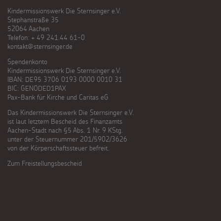
Kindermissionswerk Die Sternsinger e.V.
Stephanstraße 35
52064 Aachen
Telefon: + 49 241.44 61-0
kontakt@sternsinger.de
Spendenkonto
Kindermissionswerk Die Sternsinger e.V.
IBAN: DE95 3706 0193 0000 0010 31
BIC: GENODED1PAX
Pax-Bank für Kirche und Caritas eG
Das Kindermissionswerk Die Sternsinger e.V.
ist laut letztem Bescheid des Finanzamts
Aachen-Stadt nach §5 Abs. 1 Nr. 9 KStg.
unter der Steuernummer 201/5902/3626
von der Körperschaftssteuer befreit.
Zum Freistellungsbescheid