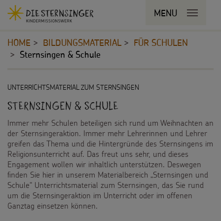
Navigationsabkürzungen
MENU
MENU SCHLIESSEN
Zum
Sie
Kopfbereich
Seiteninhalt
befinden
HOME
BILDUNGSMATERIAL
FÜR SCHULEN
Zur
sich
Sternsingen & Schule
Hauptnavigation
hier:
Zur
STERNSINGEN
Bereichsnavigation
Inhalt
UNTERRICHTSMATERIAL ZUM STERNSINGEN
Zur
Vorlagen, Lieder, Praktische Hilfen
PROJEKTE
Suche
Sternsingen & Schule
Sternsinger-Material
Immer mehr Schulen beteiligen sich rund um Weihnachten an
180 Jahre
BILDUNGSMATERIAL
der Sternsingeraktion. Immer mehr Lehrerinnen und Lehrer
Tipps und Anregungen
greifen das Thema und die Hintergründe des Sternsingens im
Umwelt
Für Schulen
Religionsunterricht auf. Das freut uns sehr, und dieses
Engagement wollen wir inhaltlich unterstützen. Deswegen
Hintergründe und Empfehlungen
Bildung
Für die Kita
finden Sie hier in unserem Materialbereich „Sternsingen und
Schule“ Unterrichtsmaterial zum Sternsingen, das Sie rund
Sternsingermobil
Gesundheit
um die Sternsingeraktion im Unterricht oder im offenen
Für die Pfarrgemeinde
Ganztag einsetzen können.
Fotoausstellung
Kinderrechte
Martinsaktion