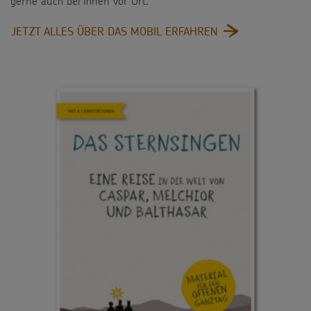
gerne auch bei Ihnen vor Ort.
:
JETZT ALLES ÜBER DAS MOBIL ERFAHREN
UNSER
STERNSINGERMOB
HÄLT
AUCH
BEI
IHNEN