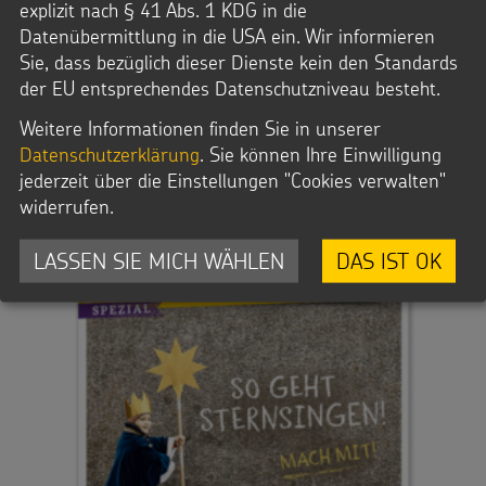
bringen die Sternsinger den Segen und was passiert
explizit nach § 41 Abs. 1 KDG in die
eigentlich mit dem gesammelten Geld? All diese Fragen und
Datenübermittlung in die USA ein. Wir informieren
noch viele mehr beantwortet unsere Video-Reihe
Sie, dass bezüglich dieser Dienste kein den Standards
„Sternsingen: so geht’s!“.
der EU entsprechendes Datenschutzniveau besteht.
:
VIDEOS JETZT ANSEHEN!
Weitere Informationen finden Sie in unserer
STERNSINGEN:
Datenschutzerklärung
. Sie können Ihre Einwilligung
SO
jederzeit über die Einstellungen "Cookies verwalten"
GEHT'S!
widerrufen.
LASSEN SIE MICH WÄHLEN
DAS IST OK