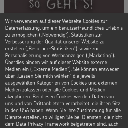
Wir verwenden auf dieser Webseite Cookies zur
Datenerfassung, um ein benutzerfreundliches Erlebnis
zu ermöglichen („Notwendig“), Statistiken zur
Verbesserung der Qualität unserer Website zu
erstellen („Besucher-Statistiken“) sowie zur
Personalisierung von Werbeanzeigen („Marketing“).
Überdies binden wir auf dieser Website externe
Medien ein („Externe Medien“). Sie können entweder
über „Lassen Sie mich wählen“ die jeweils
ausgewählten Kategorien von Cookies und externen
Medien zulassen oder alle Cookies und Medien
FÜR KINDER ERKLÄRT
akzeptieren. Bei diesen Cookies werden Daten von
uns und von Drittanbietern verarbeitet, die ihren Sitz
Sternsingen: so geht's!
in den USA haben. Wenn Sie Ihre Zustimmung für alle
Dienste erteilen, so willigen Sie bei Diensten, die nicht
Woher kommt das Sternsingen? Wer darf mitmachen? Wie
dem Data Privacy Framework beigetreten sind, auch