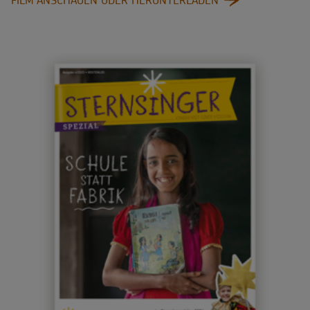
:
FILM ANSCHAUEN ODER HERUNTERLADEN
UNTERWEGS
FÜR
DIE
STERNSINGER:
WILLI
IN
BANGLADESCH