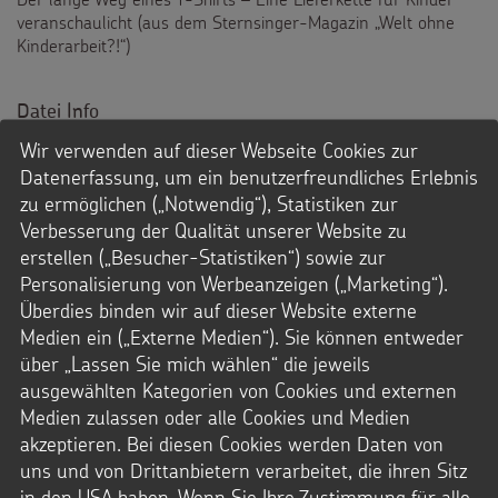
veranschaulicht (aus dem Sternsinger-Magazin „Welt ohne
Kinderarbeit?!“)
Datei Info
Wir verwenden auf dieser Webseite Cookies zur
Dateityp: PDF
Format: 1191x794 Pixel
Datenerfassung, um ein benutzerfreundliches Erlebnis
Dateigröße: 2,3 MB
zu ermöglichen („Notwendig“), Statistiken zur
© Composing ReclameBüro unter Verwendung von © iStockphoto /
Kindermissionswerk
Verbesserung der Qualität unserer Website zu
erstellen („Besucher-Statistiken“) sowie zur
Personalisierung von Werbeanzeigen („Marketing“).
Downloads
Überdies binden wir auf dieser Website externe
PDF-Datei
Medien ein („Externe Medien“). Sie können entweder
über „Lassen Sie mich wählen“ die jeweils
ausgewählten Kategorien von Cookies und externen
Medien zulassen oder alle Cookies und Medien
akzeptieren. Bei diesen Cookies werden Daten von
uns und von Drittanbietern verarbeitet, die ihren Sitz
in den USA haben. Wenn Sie Ihre Zustimmung für alle