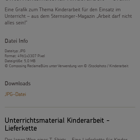
Eine Grafik zum Thema Kinderarbeit für den Einsatz im
Unterricht – aus dem Sternsinger-Magazin „Arbeit darf nicht
alles sein!“
Datei Info
Dateityp: JPG
Format: 4961x3307 Pixel
Dateigröße: 5,0 MB
© Composing ReclameBüro unter Verwendung von © iStockphoto / Kinderarbeit
Downloads
JPG-Datei
Unterrichtsmaterial Kinderarbeit -
Lieferkette
Der lange Weg eines T-Shirts – Eine Lieferkette für Kinder