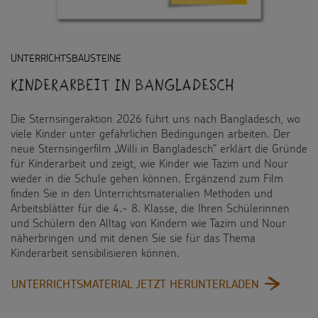
Spendenmöglichkeiten
Videos
Kontakt
Unternehmensspenden
Sternsinger-Steckbrief
UNTERRICHTSBAUSTEINE
Sternsinger-Stiftung
Kinderarbeit in Bangladesch
Spiele
SPENDEN
SHOP
Spende als Geschenk
Werde Sternsinger!
Die Sternsingeraktion 2026 führt uns nach Bangladesch, wo
Suche
Suchbegriff
viele Kinder unter gefährlichen Bedingungen arbeiten. Der
Anlassspenden
neue Sternsingerfilm „Willi in Bangladesch“ erklärt die Gründe
für Kinderarbeit und zeigt, wie Kinder wie Tazim und Nour
Zinsen den Kindern
wieder in die Schule gehen können. Ergänzend zum Film
finden Sie in den Unterrichtsmaterialien Methoden und
Vereine und Initiativen
Arbeitsblätter für die 4.- 8. Klasse, die Ihren Schülerinnen
und Schülern den Alltag von Kindern wie Tazim und Nour
näherbringen und mit denen Sie sie für das Thema
Sternsingerspenden gezielt einsetzen
Kinderarbeit sensibilisieren können.
Testamentsspende
:
UNTERRICHTSMATERIAL JETZT HERUNTERLADEN
KINDERARB
FAQ Spenden
IN