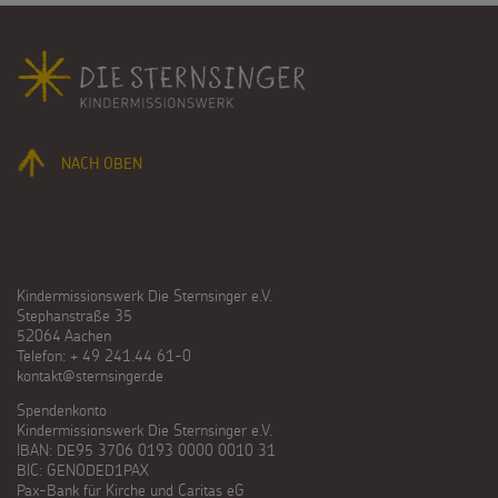
Fußbereich
NACH OBEN
Kindermissionswerk Die Sternsinger e.V.
Stephanstraße 35
52064 Aachen
Telefon: + 49 241.44 61-0
kontakt@sternsinger.de
Spendenkonto
Kindermissionswerk Die Sternsinger e.V.
IBAN: DE95 3706 0193 0000 0010 31
BIC: GENODED1PAX
Pax-Bank für Kirche und Caritas eG