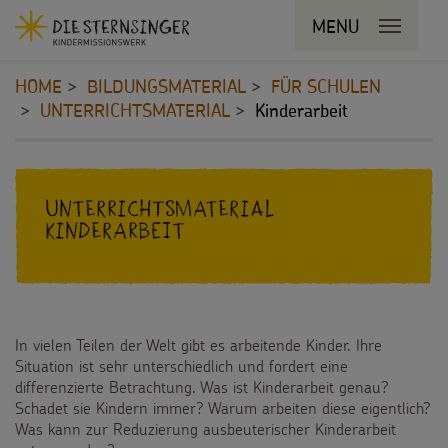
Navigationsabkürzungen
MENU
MENU SCHLIESSEN
Zum
Sie
Kopfbereich
Seiteninhalt
befinden
HOME
BILDUNGSMATERIAL
FÜR SCHULEN
Zur
sich
UNTERRICHTSMATERIAL
Kinderarbeit
Hauptnavigation
hier:
Zur
STERNSINGEN
Bereichsnavigation
Inhalt
Zur
Vorlagen, Lieder, Praktische Hilfen
PROJEKTE
Suche
Unterrichtsmaterial
Kinderarbeit
Sternsinger-Material
180 Jahre
BILDUNGSMATERIAL
Tipps und Anregungen
Umwelt
Für Schulen
Hintergründe und Empfehlungen
Bildung
In vielen Teilen der Welt gibt es arbeitende Kinder. Ihre
Für die Kita
Situation ist sehr unterschiedlich und fordert eine
Sternsingermobil
differenzierte Betrachtung. Was ist Kinderarbeit genau?
Gesundheit
Für die Pfarrgemeinde
Schadet sie Kindern immer? Warum arbeiten diese eigentlich?
Fotoausstellung
Was kann zur Reduzierung ausbeuterischer Kinderarbeit
Kinderrechte
Martinsaktion