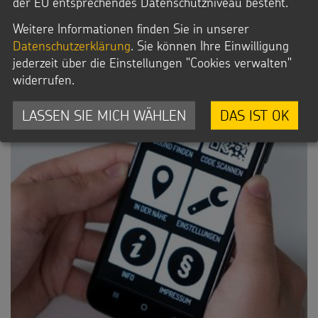
der EU entsprechendes Datenschutzniveau besteht.
DIE
FÜNF
Weitere Informationen finden Sie in unserer
WELTRELIGIONEN
Datenschutzerklärung
. Sie können Ihre Einwilligung
jederzeit über die Einstellungen "Cookies verwalten"
widerrufen.
LASSEN SIE MICH WÄHLEN
DAS IST OK