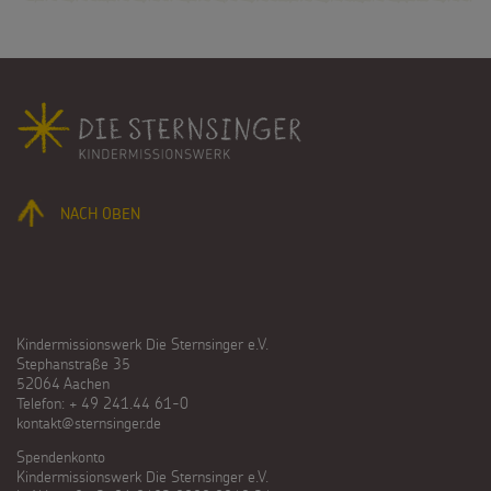
Fußbereich
NACH OBEN
Kindermissionswerk Die Sternsinger e.V.
Stephanstraße 35
52064 Aachen
Telefon: + 49 241.44 61-0
kontakt@sternsinger.de
Spendenkonto
Kindermissionswerk Die Sternsinger e.V.