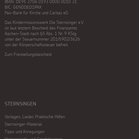
IBAN: DE95 3706 0193 0000 0010 31
BIC: GENODED1PAX
Pax-Bank für Kirche und Caritas eG
Das Kindermissionswerk Die Sternsinger e.V.
ist laut letztem Bescheid des Finanzamts
Aachen-Stadt nach §5 Abs. 1 Nr. 9 KStg.
unter der Steuernummer 201/5902/3626
von der Körperschaftssteuer befreit.
Zum Freistellungsbescheid
STERNSINGEN
Vorlagen, Lieder, Praktische Hilfen
Sternsinger-Material
Tipps und Anregungen
Hintergründe und Empfehlungen