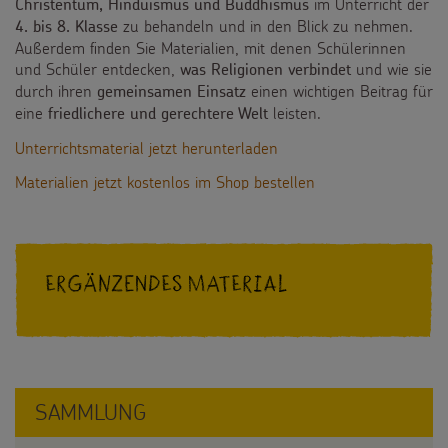
im Unterricht der
Christentum, Hinduismus und Buddhismus
Spendenmöglichkeiten
Videos
zu behandeln und in den Blick zu nehmen.
4. bis 8. Klasse
Kontakt
Außerdem finden Sie Materialien, mit denen Schülerinnen
Unternehmensspenden
und Schüler entdecken,
und wie sie
Sternsinger-Steckbrief
was Religionen verbindet
durch ihren
einen wichtigen Beitrag für
gemeinsamen Einsatz
Sternsinger-Stiftung
eine
leisten.
friedlichere und gerechtere Welt
Spiele
SPENDEN
SHOP
Unterrichtsmaterial jetzt herunterladen
Spende als Geschenk
Werde Sternsinger!
Materialien jetzt kostenlos im Shop bestellen
Suche
Suchbegriff
Anlassspenden
Zinsen den Kindern
Ergänzendes Material
Vereine und Initiativen
Sternsingerspenden gezielt einsetzen
Testamentsspende
SAMMLUNG
FAQ Spenden