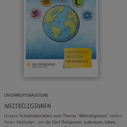
Flucht
Weltmissionstag der Kinder
Kinderarbeit
Weihnachten Weltweit
Behinderung
Basteln & Aktionen
Grundsätze der Projektarbeit
Gottesdienstbausteine
SPENDEN
Pate werden
FÜR KINDER
Sternsinger-Spendenaktionen
Die Sternsinger auf WhatsApp
UNTERRICHTSBAUSTEINE
Weltreligionen
Spendenformular
Backen und Basteln
Über uns
Unsere
liefern
Schulmaterialien zum Thema "Weltreligionen"
Spendendose
Sternsinger-Magazin
Ihnen Methoden, um die
fünf Religionen Judentum, Islam,
Presse