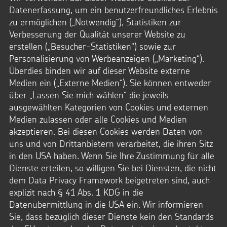
Datenerfassung, um ein benutzerfreundliches Erlebnis
zu ermöglichen („Notwendig“), Statistiken zur
Verbesserung der Qualität unserer Website zu
erstellen („Besucher-Statistiken“) sowie zur
Personalisierung von Werbeanzeigen („Marketing“).
Überdies binden wir auf dieser Website externe
Medien ein („Externe Medien“). Sie können entweder
über „Lassen Sie mich wählen“ die jeweils
STERNSINGER-MAGAZIN
ausgewählten Kategorien von Cookies und externen
Medien zulassen oder alle Cookies und Medien
Die fünf Weltreligionen
akzeptieren. Bei diesen Cookies werden Daten von
uns und von Drittanbietern verarbeitet, die ihren Sitz
Wir stellen euch die
vor. Dazu
fünf großen Weltreligionen
in den USA haben. Wenn Sie Ihre Zustimmung für alle
haben wir Kinder
gefragt, was ihr
aus verschiedenen Ländern
Dienste erteilen, so willigen Sie bei Diensten, die nicht
Glaube für sie bedeutet. Wir erklären euch die
Goldene
, die zeigt, was alle großen Glaubensgemeinschaften
dem Data Privacy Framework beigetreten sind, auch
Regel
miteinander verbindet. Freut euch außerdem auf ein
explizit nach § 41 Abs. 1 KDG in die
und einen
.
spannendes Fotoquiz
Actionbound
Datenübermittlung in die USA ein. Wir informieren
Sie, dass bezüglich dieser Dienste kein den Standards
:
HEFT ANSCHAUEN UND BESTELLEN