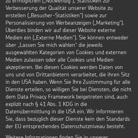
zu ermöglichen („Notwendig“), Statistiken zur
Laden Sie die Kinder am späten Nachmittag ein, in der Kita
Verbesserung der Qualität unserer Website zu
vorbeizukommen. Singen Sie im Freien mit ausreichend
erstellen („Besucher-Statistiken“) sowie zur
Abstand und erzählen Sie die Martinsgeschichte. Vielleicht
kann auch ein Erwachsener im Gewand von Sankt Martin
Personalisierung von Werbeanzeigen („Marketing“).
dazukommen und seine Geschichte erzählen. Diese tolle Idee
Überdies binden wir auf dieser Website externe
haben wir vom Familienzentrum Kita Maria Goretti in
Medien ein („Externe Medien“). Sie können entweder
Nideggen – vielen Dank!
über „Lassen Sie mich wählen“ die jeweils
ausgewählten Kategorien von Cookies und externen
Medien zulassen oder alle Cookies und Medien
Wenn Sie eine Feuerstelle im Garten Ihrer Einrichtung haben,
akzeptieren. Bei diesen Cookies werden Daten von
machen Sie dort ein Martinsfeuer und feiern Sie
uns und von Drittanbietern verarbeitet, die ihren Sitz
gruppenweise mit den Kindern Sankt Martin. Vielleicht haben
in den USA haben. Wenn Sie Ihre Zustimmung für alle
Sie genügend Platz und können einen kleinen Martinsumzug
Dienste erteilen, so willigen Sie bei Diensten, die nicht
sogar auf dem Außengelände Ihrer Einrichtung machen.
Vielen Dank an das Familienzentrum an der Rur / Kita St.
dem Data Privacy Framework beigetreten sind, auch
Rochus in Düren!
explizit nach § 41 Abs. 1 KDG in die
Datenübermittlung in die USA ein. Wir informieren
Sie, dass bezüglich dieser Dienste kein den Standards
Einen schöne Idee, wie Sie im Familien- und Freundeskreis
der EU entsprechendes Datenschutzniveau besteht.
einen Outdoor-Hausgottesdienst feiern können, finden Sie
Weitere Informationen finden Sie in unserer