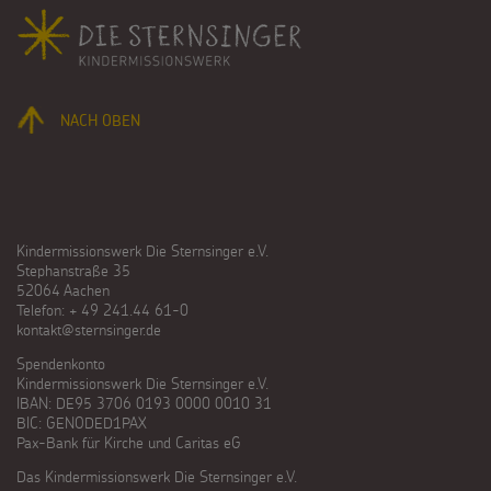
Fußbereich
NACH OBEN
Kindermissionswerk Die Sternsinger e.V.
Stephanstraße 35
52064 Aachen
Telefon: + 49 241.44 61-0
kontakt@sternsinger.de
Spendenkonto
Kindermissionswerk Die Sternsinger e.V.
IBAN: DE95 3706 0193 0000 0010 31
BIC: GENODED1PAX
Pax-Bank für Kirche und Caritas eG
Das Kindermissionswerk Die Sternsinger e.V.