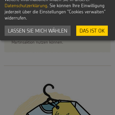
auf
der Internetseite der Diözese Rottenburg-Stuttgart
.
Datenschutzerklärung
. Sie können Ihre Einwilligung
jederzeit über die Einstellungen "Cookies verwalten"
widerrufen.
Abstandsregeln und Hygienekonzepte sind wichtig!
LASSEN SIE MICH WÄHLEN
DAS IST OK
Fürs Sternsingen haben wir
einiges für Sie
zusammengestellt
, dass Sie auch für Ihre
Martinsaktion nutzen können.