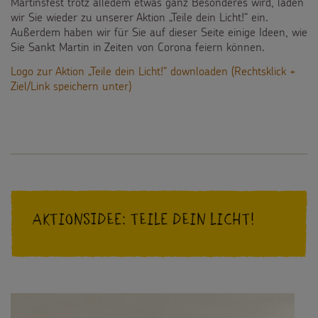
Martinsfest trotz alledem etwas ganz Besonderes wird, laden
Spendenmöglichkeiten
wir Sie wieder zu unserer Aktion „Teile dein Licht!“ ein.
Videos
Kontakt
Außerdem haben wir für Sie auf dieser Seite einige Ideen, wie
Unternehmensspenden
Sie Sankt Martin in Zeiten von Corona feiern können.
Sternsinger-Steckbrief
Logo zur Aktion „Teile dein Licht!“ downloaden (Rechtsklick +
Sternsinger-Stiftung
Spiele
Ziel/Link speichern unter)
SPENDEN
SHOP
Spende als Geschenk
Werde Sternsinger!
Suche
Suchbegriff
Anlassspenden
Zinsen den Kindern
Vereine und Initiativen
Aktionsidee: Teile dein Licht!
Sternsingerspenden gezielt einsetzen
Testamentsspende
FAQ Spenden