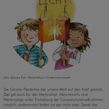
Flucht
Weltmissionstag der Kinder
Kinderarbeit
Weihnachten Weltweit
Behinderung
Basteln & Aktionen
Grundsätze der Projektarbeit
Gottesdienstbausteine
SPENDEN
Pate werden
FÜR KINDER
Foto: Gabriele Pohl, ReclameBüro / Kindermissionswerk
Sternsinger-Spendenaktionen
Die Sternsinger auf WhatsApp
Die Corona-Pandemie hat unsere Welt auf den Kopf gestellt.
Spendenformular
Backen und Basteln
Das gilt auch für das Martinsfest. Mancherorts sind
Über uns
Martinszüge unter Einhaltung der Coronaschutzmaßnahmen
Spendendose
Sternsinger-Magazin
möglich, anderenorts finden sie gar nicht statt. Damit das
Presse