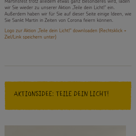
Martinsfest trotz alledem etwas ganz Besonderes wird, laden
Spendenmöglichkeiten
wir Sie wieder zu unserer Aktion „Teile dein Licht!“ ein.
Videos
Kontakt
Außerdem haben wir für Sie auf dieser Seite einige Ideen, wie
Unternehmensspenden
Sie Sankt Martin in Zeiten von Corona feiern können.
Sternsinger-Steckbrief
Logo zur Aktion „Teile dein Licht!“ downloaden (Rechtsklick +
Sternsinger-Stiftung
Spiele
Ziel/Link speichern unter)
SPENDEN
SHOP
Spende als Geschenk
Werde Sternsinger!
Suche
Suchbegriff
Anlassspenden
Zinsen den Kindern
Vereine und Initiativen
Aktionsidee: Teile dein Licht!
Sternsingerspenden gezielt einsetzen
Testamentsspende
FAQ Spenden