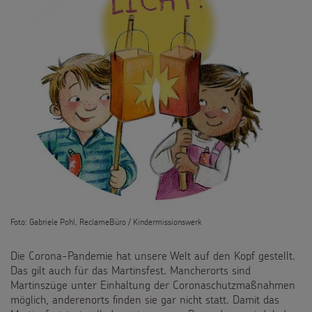
Flucht
Weltmissionstag der Kinder
Kinderarbeit
Weihnachten Weltweit
Behinderung
Basteln & Aktionen
Grundsätze der Projektarbeit
Gottesdienstbausteine
SPENDEN
Pate werden
FÜR KINDER
Foto: Gabriele Pohl, ReclameBüro / Kindermissionswerk
Sternsinger-Spendenaktionen
Die Sternsinger auf WhatsApp
Die Corona-Pandemie hat unsere Welt auf den Kopf gestellt.
Spendenformular
Backen und Basteln
Das gilt auch für das Martinsfest. Mancherorts sind
Über uns
Martinszüge unter Einhaltung der Coronaschutzmaßnahmen
Spendendose
Sternsinger-Magazin
möglich, anderenorts finden sie gar nicht statt. Damit das
Presse