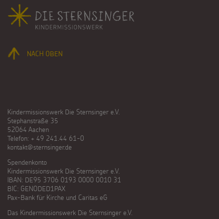
Fußbereich
NACH OBEN
Kindermissionswerk Die Sternsinger e.V.
Stephanstraße 35
52064 Aachen
Telefon: + 49 241.44 61-0
kontakt@sternsinger.de
Spendenkonto
Kindermissionswerk Die Sternsinger e.V.
IBAN: DE95 3706 0193 0000 0010 31
BIC: GENODED1PAX
Pax-Bank für Kirche und Caritas eG
Das Kindermissionswerk Die Sternsinger e.V.