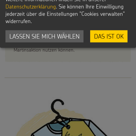
auf
der Internetseite der Diözese Rottenburg-Stuttgart
.
Datenschutzerklärung
. Sie können Ihre Einwilligung
jederzeit über die Einstellungen "Cookies verwalten"
widerrufen.
Abstandsregeln und Hygienekonzepte sind wichtig!
LASSEN SIE MICH WÄHLEN
DAS IST OK
Fürs Sternsingen haben wir
einiges für Sie
zusammengestellt
, dass Sie auch für Ihre
Martinsaktion nutzen können.