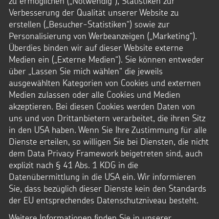
zu ermöglichen („Notwendig“), Statistiken zur
Laden Sie die Kinder am späten Nachmittag ein, in der Kita
Verbesserung der Qualität unserer Website zu
vorbeizukommen. Singen Sie im Freien mit ausreichend
erstellen („Besucher-Statistiken“) sowie zur
Abstand und erzählen Sie die Martinsgeschichte. Vielleicht
kann auch ein Erwachsener im Gewand von Sankt Martin
Personalisierung von Werbeanzeigen („Marketing“).
dazukommen und seine Geschichte erzählen. Diese tolle Idee
Überdies binden wir auf dieser Website externe
haben wir vom Familienzentrum Kita Maria Goretti in
Medien ein („Externe Medien“). Sie können entweder
Nideggen – vielen Dank!
über „Lassen Sie mich wählen“ die jeweils
ausgewählten Kategorien von Cookies und externen
Medien zulassen oder alle Cookies und Medien
Wenn Sie eine Feuerstelle im Garten Ihrer Einrichtung haben,
akzeptieren. Bei diesen Cookies werden Daten von
machen Sie dort ein Martinsfeuer und feiern Sie
uns und von Drittanbietern verarbeitet, die ihren Sitz
gruppenweise mit den Kindern Sankt Martin. Vielleicht haben
in den USA haben. Wenn Sie Ihre Zustimmung für alle
Sie genügend Platz und können einen kleinen Martinsumzug
Dienste erteilen, so willigen Sie bei Diensten, die nicht
sogar auf dem Außengelände Ihrer Einrichtung machen.
Vielen Dank an das Familienzentrum an der Rur / Kita St.
dem Data Privacy Framework beigetreten sind, auch
Rochus in Düren!
explizit nach § 41 Abs. 1 KDG in die
Datenübermittlung in die USA ein. Wir informieren
Sie, dass bezüglich dieser Dienste kein den Standards
Einen schöne Idee, wie Sie im Familien- und Freundeskreis
der EU entsprechendes Datenschutzniveau besteht.
einen Outdoor-Hausgottesdienst feiern können, finden Sie
Weitere Informationen finden Sie in unserer