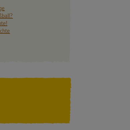
ge
ßball?
hte!
echte
 PLÄTZCHEN, FERTIG, LOS!