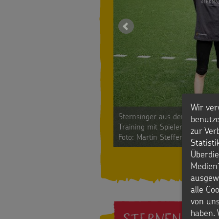
Wir ver
Sternsinger aus der Franzisk
benutze
Training mit Spielern der Bli
zur Ver
Foto: Martin Steffen / Kinderm
Statist
Überdie
Medien“
ausgewä
alle Co
von uns
haben. 