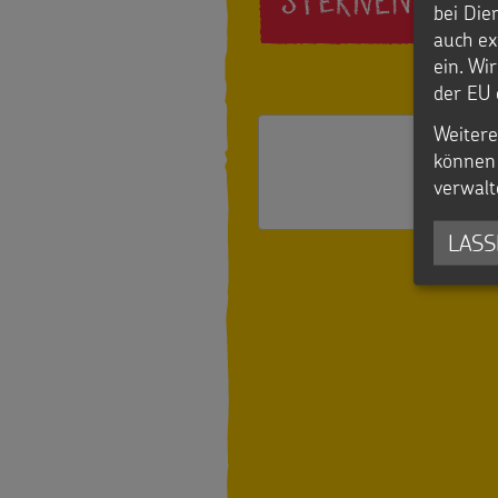
STERNENKLAR:
bei Die
auch ex
ein. Wi
der EU 
Weitere
Möc
können 
verwalt
LASS