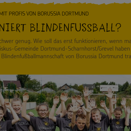
 MIT PROFIS VON BORUSSIA DORTMUND
niert Blindenfussball?
 schwer genug. Wie soll das erst funktionieren, wenn 
ziskus-Gemeinde Dortmund-Scharnhorst/Grevel haben 
r Blindenfußballmannschaft von Borussia Dortmund tra