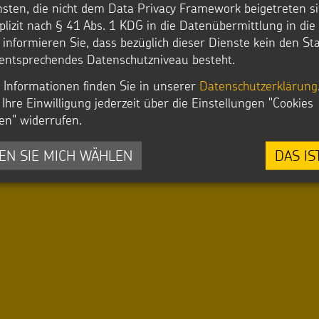
 DAS SIND KINDERRECHTE!
nsten, die nicht dem Data Privacy Framework beigetreten si
plizit nach § 41 Abs. 1 KDG in die Datenübermittlung in di
r informieren Sie, dass bezüglich dieser Dienste kein den S
entsprechendes Datenschutzniveau besteht.
 Informationen finden Sie in unserer
Datenschutzerklärung
hten Sie von
Youtube
bereitgestellte externe Inhalte l
Ihre Einwilligung jederzeit über die Einstellungen "Cookies
en" widerrufen.
JA
IMMER
EN SIE MICH WÄHLEN
DAS IS