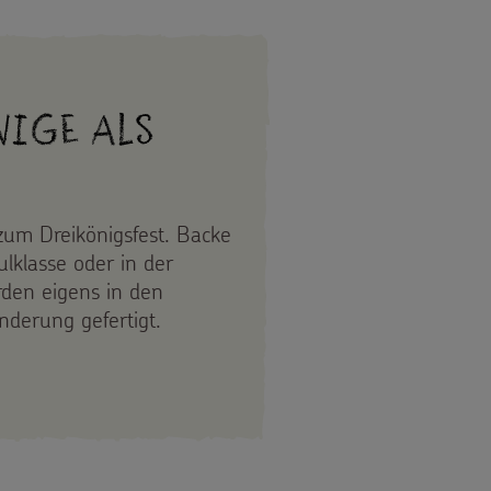
nige als
 zum Dreikönigsfest. Backe
lklasse oder in der
den eigens in den
derung gefertigt.
EN DREI KÖNIGE ALS PLÄTZCHEN