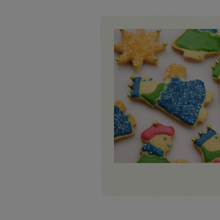
Weihnachten
als
Videos
Weltweit
Geschenk
Sternsinger-
Basteln
Anlassspenden
Steckbrief
&
Zinsen
Spiele
Aktionen
den
Werde
Gottesdienstbausteine
Kindern
Sternsinger!
Vereine
und
Über
Initiativen
uns
Sternsingerspenden