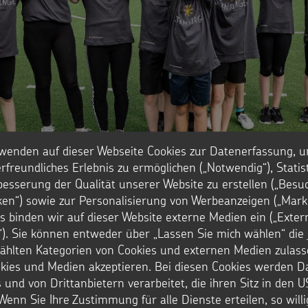
wenden auf dieser Webseite Cookies zur Datenerfassung, u
us-Gemeinde Dortmund-Scharnhorst/Grevel freuen sich auf ein ga
rfreundliches Erlebnis zu ermöglichen („Notwendig“), Statis
ndenfußballmannschaft von Borussia Dortmund!
besserung der Qualität unserer Website zu erstellen („Besu
issionswerk
iken“) sowie zur Personalisierung von Werbeanzeigen („Marke
s binden wir auf dieser Website externe Medien ein („Exter
). Sie können entweder über „Lassen Sie mich wählen“ die 
hlten Kategorien von Cookies und externen Medien zulass
okies und Medien akzeptieren. Bei diesen Cookies werden D
 und von Drittanbietern verarbeitet, die ihren Sitz in den 
Wenn Sie Ihre Zustimmung für alle Dienste erteilen, so will