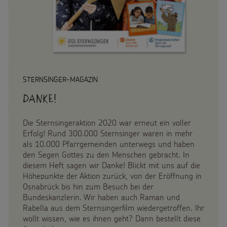
Spendenformular
Backen und Basteln
Flucht
Weltmissionstag der Kinder
Spendendose
Sternsinger-Magazin
Kinderarbeit
Weihnachten Weltweit
Spendenmöglichkeiten
Videos
Behinderung
Basteln & Aktionen
Unternehmensspenden
Sternsinger-Steckbrief
STERNSINGER-MAGAZIN
Grundsätze der Projektarbeit
Gottesdienstbausteine
Sternsinger-Stiftung
Danke!
Spiele
Spende als Geschenk
Die Sternsingeraktion 2020 war erneut ein voller
Werde Sternsinger!
Erfolg! Rund 300.000 Sternsinger waren in mehr
Anlassspenden
als 10.000 Pfarrgemeinden unterwegs und haben
den Segen Gottes zu den Menschen gebracht. In
diesem Heft sagen wir Danke! Blickt mit uns auf die
Zinsen den Kindern
Über uns
Höhepunkte der Aktion zurück, von der Eröffnung in
Osnabrück bis hin zum Besuch bei der
Vereine und Initiativen
Bundeskanzlerin. Wir haben auch Raman und
Presse
Rabella aus dem Sternsingerfilm wiedergetroffen. Ihr
Sternsingerspenden gezielt einsetzen
wollt wissen, wie es ihnen geht? Dann bestellt diese
Kontakt