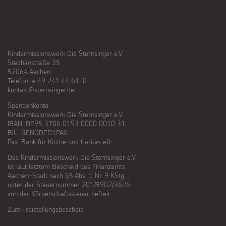
Kindermissionswerk Die Sternsinger e.V.
Stephanstraße 35
52064 Aachen
Telefon: + 49 241.44 61-0
kontakt@sternsinger.de
Spendenkonto
Kindermissionswerk Die Sternsinger e.V.
IBAN: DE95 3706 0193 0000 0010 31
BIC: GENODED1PAX
Pax-Bank für Kirche und Caritas eG
Das Kindermissionswerk Die Sternsinger e.V.
ist laut letztem Bescheid des Finanzamts
Aachen-Stadt nach §5 Abs. 1 Nr. 9 KStg.
unter der Steuernummer 201/5902/3626
von der Körperschaftssteuer befreit.
Zum Freistellungsbescheid