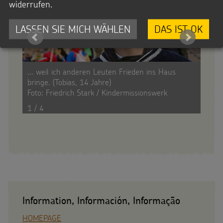
widerrufen.
LASSEN SIE MICH WÄHLEN
DAS IST OK
... weil ich anderen Leuten Frieden ins Haus
... w
bringe. (Tobias, 14 Jahre)
Länd
Foto: Friedrich Stark / Kindermissionswerk
(Maxi
Foto:
1 / 4
Information, Información, Informação
HOMEPAGE