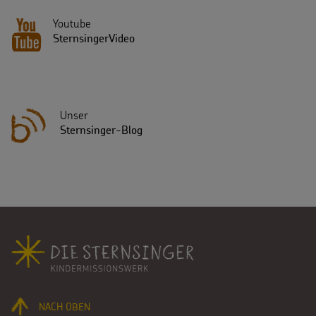
Youtube
SternsingerVideo
Unser
Sternsinger-Blog
Fußbereich
NACH OBEN