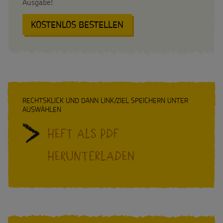
Ausgabe!
Testamentsspende
KOSTENLOS BESTELLEN
:
FAQ Spenden
DANKE!
SPENDEN
SHOP
Suche
Suchbegriff
RECHTSKLICK UND DANN LINK/ZIEL SPEICHERN UNTER
AUSWÄHLEN
Heft als PDF
herunterladen