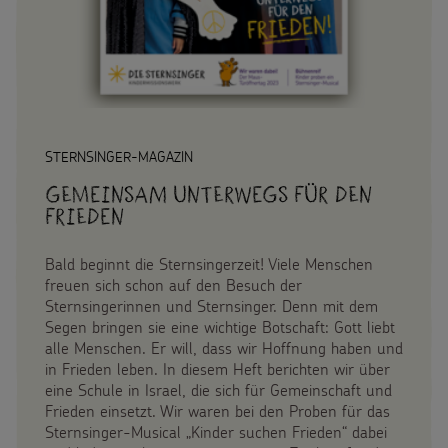
Spendenformular
Backen und Basteln
Flucht
Weltmissionstag der Kinder
Spendendose
Sternsinger-Magazin
Kinderarbeit
Weihnachten Weltweit
Spendenmöglichkeiten
Videos
Behinderung
Basteln & Aktionen
Unternehmensspenden
Sternsinger-Steckbrief
STERNSINGER-MAGAZIN
Grundsätze der Projektarbeit
Gottesdienstbausteine
Sternsinger-Stiftung
Gemeinsam unterwegs für den
Spiele
Frieden
Spende als Geschenk
Werde Sternsinger!
Bald beginnt die Sternsingerzeit! Viele Menschen
Anlassspenden
freuen sich schon auf den Besuch der
Sternsingerinnen und Sternsinger. Denn mit dem
Segen bringen sie eine wichtige Botschaft: Gott liebt
Zinsen den Kindern
Über uns
alle Menschen. Er will, dass wir Hoffnung haben und
in Frieden leben. In diesem Heft berichten wir über
Vereine und Initiativen
Presse
eine Schule in Israel, die sich für Gemeinschaft und
Frieden einsetzt. Wir waren bei den Proben für das
Sternsingerspenden gezielt einsetzen
Sternsinger-Musical „Kinder suchen Frieden“ dabei
Kontakt