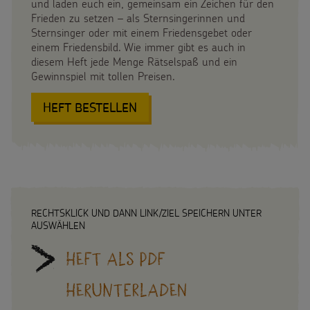
und laden euch ein, gemeinsam ein Zeichen für den
Testamentsspende
Frieden zu setzen – als Sternsingerinnen und
Sternsinger oder mit einem Friedensgebet oder
FAQ Spenden
einem Friedensbild. Wie immer gibt es auch in
diesem Heft jede Menge Rätselspaß und ein
SPENDEN
SHOP
Gewinnspiel mit tollen Preisen.
Suche
Suchbegriff
HEFT BESTELLEN
:
GEMEINSAM
UNTERWEGS
FÜR
DEN
FRIEDEN
RECHTSKLICK UND DANN LINK/ZIEL SPEICHERN UNTER
AUSWÄHLEN
Heft als PDF
herunterladen