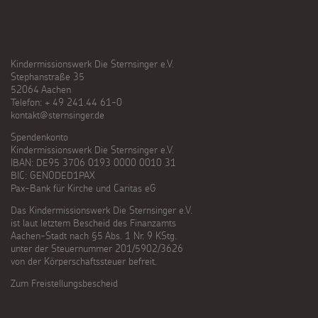
Kindermissionswerk Die Sternsinger e.V.
Stephanstraße 35
52064 Aachen
Telefon: + 49 241.44 61-0
kontakt@sternsinger.de
Spendenkonto
Kindermissionswerk Die Sternsinger e.V.
IBAN: DE95 3706 0193 0000 0010 31
BIC: GENODED1PAX
Pax-Bank für Kirche und Caritas eG
Das Kindermissionswerk Die Sternsinger e.V.
ist laut letztem Bescheid des Finanzamts
Aachen-Stadt nach §5 Abs. 1 Nr. 9 KStg.
unter der Steuernummer 201/5902/3626
von der Körperschaftssteuer befreit.
Zum Freistellungsbescheid