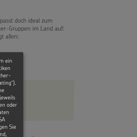
passt doch ideal zum
nger-Gruppen im Land auf:
t allen:
m ein
tiken
cher-
ting“).
ne
jeweils
en oder
aten
USA
igen Sie
nd,