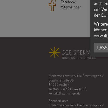
Facebook
auch ex
Presse
/
Sternsinger
gezielt
ein. Wi
Kontakt
der EU 
einsetzen
Weitere
können 
Testamentsspende
verwalt
FAQ
LASS
Fußbereich
Spenden
Kindermissionswerk Die Sternsinger e.V.
Stephanstraße 35
52064 Aachen
Telefon: + 49 241.44 61-0
kontakt@sternsinger.de
Spendenkonto
Kindermissionswerk Die Sternsinger e.V.