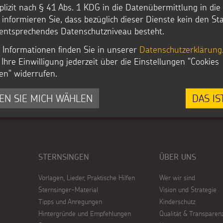
Twitter
Instagram
Youtub
plizit nach § 41 Abs. 1 KDG in die Datenübermittlung in di
@sternsinger_de
/Sternsinger
Sternsi
r informieren Sie, dass bezüglich dieser Dienste kein den S
entsprechendes Datenschutzniveau besteht.
 Informationen finden Sie in unserer
Datenschutzerklärung
Ihre Einwilligung jederzeit über die Einstellungen "Cookies
en" widerrufen.
EN SIE MICH WÄHLEN
DAS IS
STERNSINGEN
ÜBER UNS
Vorlagen, Lieder, Praktische Hilfen
Wer wir sind
Sternsinger-Material
Vision und Strategie
Tipps und Anregungen
Kinderschutz
Hintergründe und Empfehlungen
Qualität & Transparen