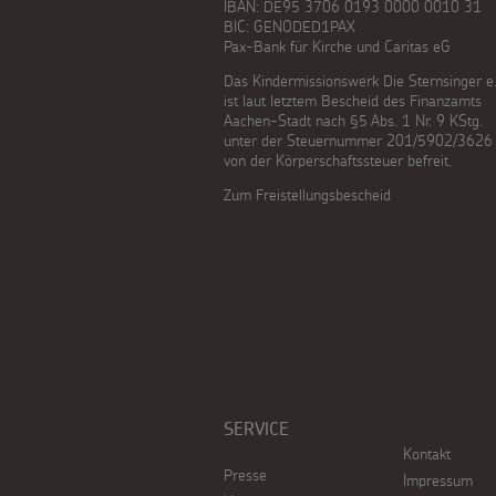
IBAN: DE95 3706 0193 0000 0010 31
BIC: GENODED1PAX
Pax-Bank für Kirche und Caritas eG
Das Kindermissionswerk Die Sternsinger e.
ist laut letztem Bescheid des Finanzamts
Aachen-Stadt nach §5 Abs. 1 Nr. 9 KStg.
unter der Steuernummer 201/5902/3626
von der Körperschaftssteuer befreit.
Zum Freistellungsbescheid
SERVICE
Kontakt
Presse
Impressum