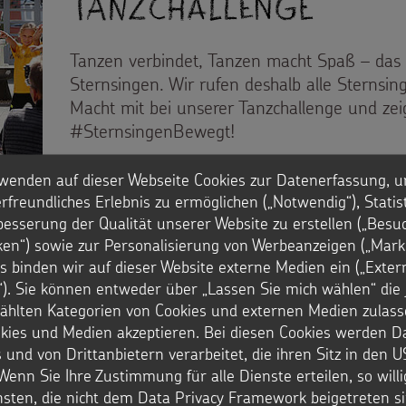
Tanzchallenge
Tanzen verbindet, Tanzen macht Spaß ­– das 
Sternsingen. Wir rufen deshalb alle Sternsi
Macht mit bei unserer Tanzchallenge und zeig
#SternsingenBewegt!
:
Jetzt Mitmachen
wenden auf dieser Webseite Cookies zur Datenerfassung, u
#Sternsingenbewegt
rfreundliches Erlebnis zu ermöglichen („Notwendig“), Statis
–
besserung der Qualität unserer Website zu erstellen („Besu
unsere
iken“) sowie zur Personalisierung von Werbeanzeigen („Marke
Tanzchallenge
s binden wir auf dieser Website externe Medien ein („Exter
nformación, Informação
). Sie können entweder über „Lassen Sie mich wählen“ die 
hlten Kategorien von Cookies und externen Medien zulass
okies und Medien akzeptieren. Bei diesen Cookies werden D
 und von Drittanbietern verarbeitet, die ihren Sitz in den 
Wenn Sie Ihre Zustimmung für alle Dienste erteilen, so will
nsten, die nicht dem Data Privacy Framework beigetreten si