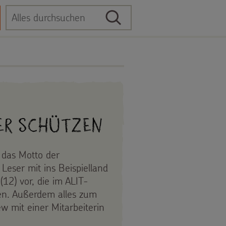
Suche
Suchbegriff
der schützen
t das Motto der
eser mit ins Beispielland
(12) vor, die im ALIT-
en. Außerdem alles zum
ew mit einer Mitarbeiterin