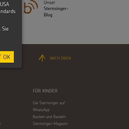
e
Unser
e USA
ngerVideo
Sternsinger-
tandards
Blog
. Sie
T OK
NACH OBEN
FÜR KINDER
Die Sternsinger auf
WhatsApp
Backen und Basteln
z
Sternsinger-Magazin