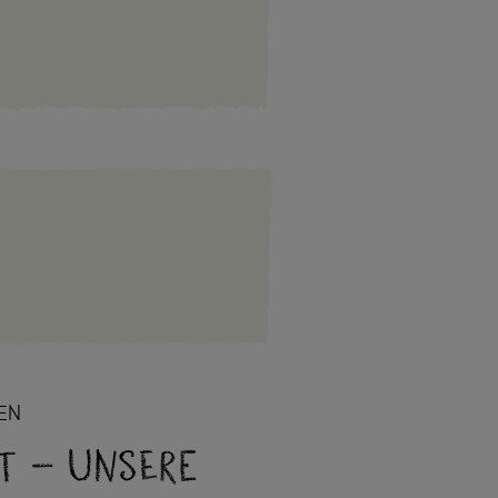
ER SCHÜTZEN
GEN
 – unsere