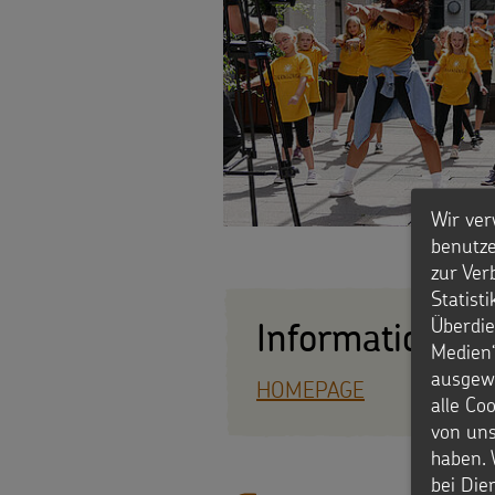
Weihnachten
als
Videos
Weltweit
Geschenk
Sternsinger-
Basteln
Anlassspenden
Steckbrief
&
Zinsen
Spiele
Aktionen
Wir ver
den
benutze
Werde
Gottesdienstbausteine
zur Ver
Kindern
Statist
Sternsinger!
Überdie
Vereine
Information, I
Medien“
ausgewä
und
HOMEPAGE
alle Co
Über
von uns
Initiativen
haben. 
uns
Sternsingerspenden
bei Die