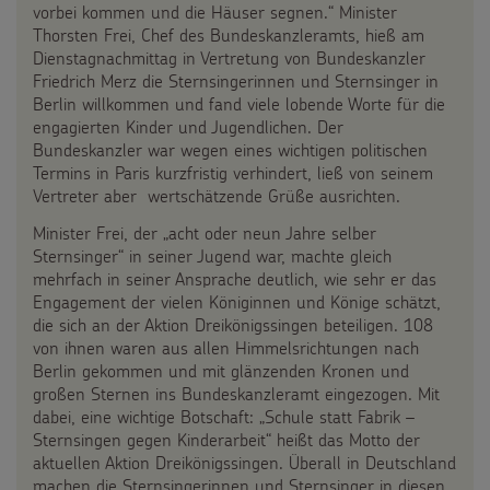
vorbei kommen und die Häuser segnen.“ Minister
Testamentsspende
Thorsten Frei, Chef des Bundeskanzleramts, hieß am
Dienstagnachmittag in Vertretung von Bundeskanzler
FAQ Spenden
Friedrich Merz die Sternsingerinnen und Sternsinger in
Berlin willkommen und fand viele lobende Worte für die
engagierten Kinder und Jugendlichen. Der
Bundeskanzler war wegen eines wichtigen politischen
Termins in Paris kurzfristig verhindert, ließ von seinem
Vertreter aber wertschätzende Grüße ausrichten.
Minister Frei, der „acht oder neun Jahre selber
Sternsinger“ in seiner Jugend war, machte gleich
mehrfach in seiner Ansprache deutlich, wie sehr er das
Engagement der vielen Königinnen und Könige schätzt,
die sich an der Aktion Dreikönigssingen beteiligen. 108
von ihnen waren aus allen Himmelsrichtungen nach
Berlin gekommen und mit glänzenden Kronen und
großen Sternen ins Bundeskanzleramt eingezogen. Mit
dabei, eine wichtige Botschaft: „Schule statt Fabrik –
Sternsingen gegen Kinderarbeit“ heißt das Motto der
aktuellen Aktion Dreikönigssingen. Überall in Deutschland
machen die Sternsingerinnen und Sternsinger in diesen