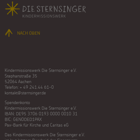
Fußbereich
NACH OBEN
Kindermissionswerk Die Sternsinger e.V.
Stephanstraße 35
52064 Aachen
Telefon: + 49 241.44 61-0
kontakt@sternsinger.de
Spendenkonto
Kindermissionswerk Die Sternsinger e.V.
IBAN: DE95 3706 0193 0000 0010 31
BIC: GENODED1PAX
Pax-Bank für Kirche und Caritas eG
Das Kindermissionswerk Die Sternsinger e.V.