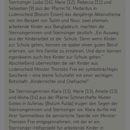
Sternsinger Liuba (16), Marie (12), Rebecca (11) und
Sebastian (9) aus der Pfarrei St. Medardus in
Lüdenscheid (Bistum Essen) das diesjährige Aktionsthema
vor. Am Beispiel von Tazim und Nour, zwei ehemals
arbeitende Kinder aus Bangladesch, machten die
Sternsingerinnen und Sternsinger deutlich: „Ein Ausweg
aus der Kinderarbeit ist die Schule. Denn wenn Kinder
zur Schule gehen, können sie später einen guten Beruf
erlernen, um ihre Familie zu ernähren. Und dann können
irgendwann auch ihre Kinder zur Schule gehen.“
Abschließend überreichten die vier Kinder aus
Lüdenscheid Minister Thorsten Frei ein symbolträchtiges
Geschenk – eine kleine Schultafel mit einer wichtigen
Botschaft: „Kinderrechte sind Chefsache!“
Die Sternsingerinnen Klara (13), Marie (13), Amelie (13)
und Alisha (14) aus der Pfarrei Schmerzhafte Mutter
Gottes in Aufenau (Bistum Fulda) trugen den Segen der
Sternsingerinnen und Sternsinger vor. Klara durfte mit
ihrer Sammeldose die persönliche Spende von Minister
Thorsten Frei entgegennehmen, mit der er ein
Sternsinger-Hilfsprojekt für arbeitende Kinder in