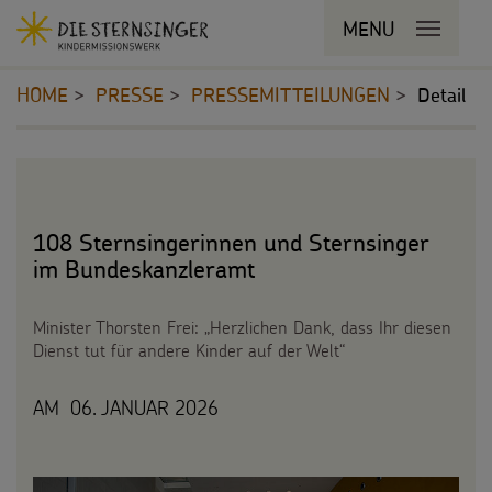
Navigationsabkürzungen
MENU
MENU SCHLIESSEN
Zum
Sie
Kopfbereich
Seiteninhalt
befinden
HOME
PRESSE
PRESSEMITTEILUNGEN
Detail
Zur
sich
Hauptnavigation
hier:
Zur
STERNSINGEN
Inhalt
Bereichsnavigation
Zur
Vorlagen, Lieder, Praktische Hilfen
PROJEKTE
Suche
108 Sternsingerinnen und Sternsinger
Sternsinger-Material
im Bundeskanzleramt
180 Jahre
BILDUNGSMATERIAL
Tipps und Anregungen
Umwelt
Minister Thorsten Frei: „Herzlichen Dank, dass Ihr diesen
Für Schulen
SPENDEN
Dienst tut für andere Kinder auf der Welt“
Hintergründe und Empfehlungen
Bildung
Für die Kita
Pate werden
FÜR KINDER
AM 06. JANUAR 2026
Sternsingermobil
Gesundheit
Für die Pfarrgemeinde
Sternsinger-Spendenaktionen
Die Sternsinger auf WhatsApp
Fotoausstellung
Kinderrechte
Martinsaktion