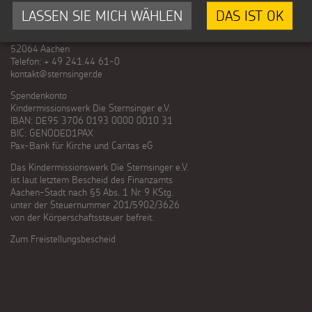
LASSEN SIE MICH WÄHLEN
DAS IST OK
Kindermissionswerk Die Sternsinger e.V.
Stephanstraße 35
52064 Aachen
Telefon: + 49 241.44 61-0
kontakt@sternsinger.de
Spendenkonto
Kindermissionswerk Die Sternsinger e.V.
IBAN: DE95 3706 0193 0000 0010 31
BIC: GENODED1PAX
Pax-Bank für Kirche und Caritas eG
Das Kindermissionswerk Die Sternsinger e.V.
ist laut letztem Bescheid des Finanzamts
Aachen-Stadt nach §5 Abs. 1 Nr. 9 KStg.
unter der Steuernummer 201/5902/3626
von der Körperschaftssteuer befreit.
Zum Freistellungsbescheid