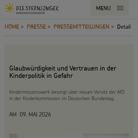
Navigationsabkürzungen
MENU
MENU SCHLIESSEN
Zum
Sie
Kopfbereich
Seiteninhalt
befinden
HOME
PRESSE
PRESSEMITTEILUNGEN
Detail
Zur
sich
Hauptnavigation
hier:
Zur
STERNSINGEN
Inhalt
Bereichsnavigation
Zur
Vorlagen, Lieder, Praktische Hilfen
PROJEKTE
Suche
Glaubwürdigkeit und Vertrauen in der
Sternsinger-Material
Kinderpolitik in Gefahr
180 Jahre
BILDUNGSMATERIAL
Tipps und Anregungen
Umwelt
Kindermissionswerk besorgt über neuen Vorsitz der AfD
Für Schulen
SPENDEN
in der Kinderkommission im Deutschen Bundestag.
Hintergründe und Empfehlungen
Bildung
Für die Kita
Pate werden
FÜR KINDER
AM 09. MAI 2026
Sternsingermobil
Gesundheit
Für die Pfarrgemeinde
Sternsinger-Spendenaktionen
Die Sternsinger auf WhatsApp
Fotoausstellung
Kinderrechte
Martinsaktion