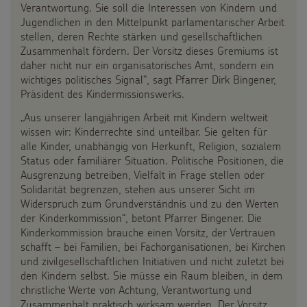
Verantwortung. Sie soll die Interessen von Kindern und
Testamentsspende
Jugendlichen in den Mittelpunkt parlamentarischer Arbeit
stellen, deren Rechte stärken und gesellschaftlichen
FAQ Spenden
Zusammenhalt fördern. Der Vorsitz dieses Gremiums ist
daher nicht nur ein organisatorisches Amt, sondern ein
wichtiges politisches Signal“, sagt Pfarrer Dirk Bingener,
Präsident des Kindermissionswerks.
„Aus unserer langjährigen Arbeit mit Kindern weltweit
wissen wir: Kinderrechte sind unteilbar. Sie gelten für
alle Kinder, unabhängig von Herkunft, Religion, sozialem
Status oder familiärer Situation. Politische Positionen, die
Ausgrenzung betreiben, Vielfalt in Frage stellen oder
Solidarität begrenzen, stehen aus unserer Sicht im
Widerspruch zum Grundverständnis und zu den Werten
der Kinderkommission“, betont Pfarrer Bingener. Die
Kinderkommission brauche einen Vorsitz, der Vertrauen
schafft – bei Familien, bei Fachorganisationen, bei Kirchen
und zivilgesellschaftlichen Initiativen und nicht zuletzt bei
den Kindern selbst. Sie müsse ein Raum bleiben, in dem
christliche Werte von Achtung, Verantwortung und
Zusammenhalt praktisch wirksam werden. Der Vorsitz