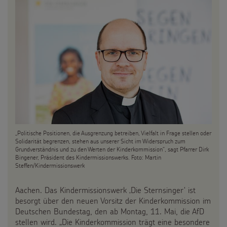
Spendenformular
Backen und Basteln
Über uns
Flucht
Weltmissionstag der Kinder
Spendendose
Sternsinger-Magazin
Presse
Kinderarbeit
Weihnachten Weltweit
Spendenmöglichkeiten
Videos
Kontakt
Behinderung
Basteln & Aktionen
Unternehmensspenden
Sternsinger-Steckbrief
Grundsätze der Projektarbeit
Gottesdienstbausteine
Sternsinger-Stiftung
Spiele
SPENDEN
SHOP
Spende als Geschenk
Werde Sternsinger!
Suche
„Politische Positionen, die Ausgrenzung betreiben, Vielfalt in Frage stellen oder
Suchbegriff
Anlassspenden
Solidarität begrenzen, stehen aus unserer Sicht im Widerspruch zum
Grundverständnis und zu den Werten der Kinderkommission“, sagt Pfarrer Dirk
Bingener, Präsident des Kindermissionswerks. Foto: Martin
Zinsen den Kindern
Steffen/Kindermissionswerk
Vereine und Initiativen
Aachen. Das Kindermissionswerk ‚Die Sternsinger‘ ist
besorgt über den neuen Vorsitz der Kinderkommission im
Deutschen Bundestag, den ab Montag, 11. Mai, die AfD
Sternsingerspenden gezielt einsetzen
stellen wird. „Die Kinderkommission trägt eine besondere