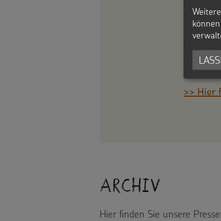
sowie di
Weitere
können 
2.507 
verwalt
PM 07-
LASS
Röm
>> Hier 
Archiv
Hier finden Sie unsere Presse