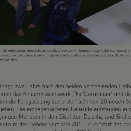
n 20 erdbebensicheren Schulen beteiligte sich das Kindermissionswerk ‚Die Sternsinger‘ a
d- und zwei Sekundarschulen ermöglichen die Ausbildung von Kindern und Jugendlichen in
ndhupalchok.
Knapp zwei Jahre nach den beiden verheerenden Erdb
nnen das Kindermissionswerk ‚Die Sternsinger‘ und di
hen die Fertigstellung der ersten acht von 20 neuen S
geben. Die erdbebensicheren Gebäude entstanden in 
egenden Monaten in den Distrikten Dolakha und Sindh
entrum des Bebens vom Mai 2015. Zum Start des ne