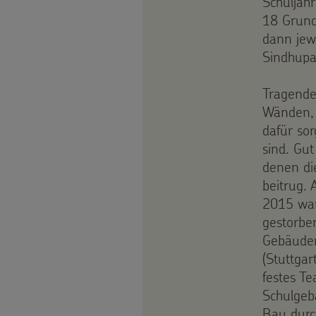
Schuljah
18 Grund
gezielt
dann jew
einsetzen
Sindhupa
Testamentsspende
Tragende
Wänden, 
FAQ
dafür so
sind. Gu
Spenden
denen di
beitrug.
2015 war
gestorbe
Gebäuden
(Stuttgar
festes T
Schulgeb
Bau durch