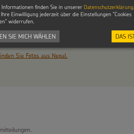
e Bildungsarbeit zu den Aufgaben.
 Informationen finden Sie in unserer
Datenschutzerklärung
Ihre Einwilligung jederzeit über die Einstellungen "Cookies
Zeichen 348 Worte
en" widerrufen.
2017
EN SIE MICH WÄHLEN
DAS IS
finden Sie Fotos aus Nepal.
mitteilungen.