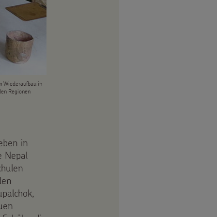
m Wiederaufbau in
 den Regionen
eben in
e Nepal
chulen
den
upalchok,
uen