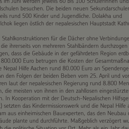
rs im Juni werden jeweils 60 bis 100 Schülerinnen und
schulen besuchen. Die beiden neuen Sekundarschule
eils rund 500 Kinder und Jugendliche. Dolakha und
lchok liegen östlich der nepalesischen Hauptstadt Kat
 Stahlkonstruktionen für die Dächer ohne Verbindung
die ihrerseits von mehreren Stahlbändern durchzogen s
rgen, dass die Gebäude in der gefährdeten Region erd
t 800.000 Euro betrugen die Kosten der Gesamtmaßn
e Nepal Hilfe Aachen rund 80.000 Euro an Spendenge
 An den Folgen der beiden Beben vom 25. April und v
en laut der nepalesischen Regierung rund 8.800 Me
n, die meisten von ihnen in den zahllosen eingestürzt
. In Kooperation mit der Deutsch-Nepalischen Hilfsge
t) setzten das Kindermissionswerk und die Nepal Hilfe 
eam aus einheimischen Bauexperten, das den Neubau 
äude plante und durchführte. Maßgeblich verzögert w
 die politische Situation vor Ort. Mehr als ein Jahr dau