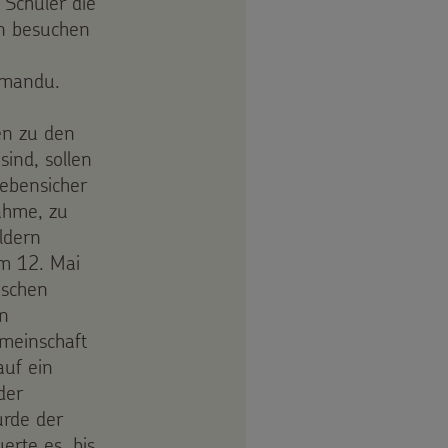
 Schüler die
n besuchen
hmandu.
en zu den
ind, sollen
bebensicher
ahme, zu
ldern
om 12. Mai
nschen
en
meinschaft
auf ein
der
urde der
erte es, bis