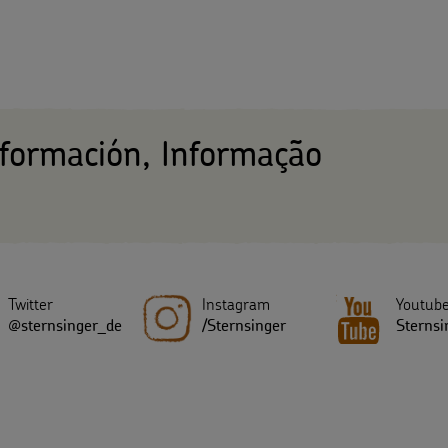
nformación, Informação
Twitter
Instagram
Youtub
@sternsinger_de
/Sternsinger
Sternsi