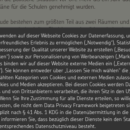
läne für die Schulen genehmigt wurden.
ude bestehen zum größten Teil aus zwei Räumen und
tzen auch durch ihre Einrichtung ein pädagogisches Le
wenden auf dieser Webseite Cookies zur Datenerfassung, u
enübergreifend und auf die individuellen Fähigkeiten d
rfreundliches Erlebnis zu ermöglichen („Notwendig“), Statis
 Schülerinnen und Schüler ausgerichtet ist. Die dünn 
besserung der Qualität unserer Website zu erstellen („Besu
e Dolakha und Sindhupalchok haben jeweils rund 200.0
iken“) sowie zur Personalisierung von Werbeanzeigen („Marke
r. Ein Schulsystem mit festen Klassenverbänden ist d
s binden wir auf dieser Website externe Medien ein („Exter
et.
). Sie können entweder über „Lassen Sie mich wählen“ die 
hlten Kategorien von Cookies und externen Medien zulass
2.100 Projekte weltweit
okies und Medien akzeptieren. Bei diesen Cookies werden D
00 Projekte für Not leidende Kinder weltweit werden j
 und von Drittanbietern verarbeitet, die ihren Sitz in den 
ssionswerk ‚Die Sternsinger‘ unterstützt. Einnahmen 
Wenn Sie Ihre Zustimmung für alle Dienste erteilen, so will
t rund 73,7 Millionen Euro standen dem Kinderhilfswe
nsten, die nicht dem Data Privacy Framework beigetreten si
hen Kirche in Deutschland 2015 für seine Arbeit zur V
plizit nach § 41 Abs. 1 KDG in die Datenübermittlung in di
r informieren Sie, dass bezüglich dieser Dienste kein den S
t wurden Projekte in 111 Ländern. Neben der Förderu
entsprechendes Datenschutzniveau besteht.
lfsprojekte zählen der Einsatz für die Rechte von Kind