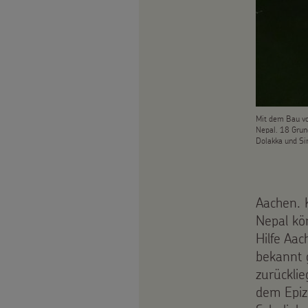
Weihnachten
als
Videos
Weltweit
Geschenk
Sternsinger-
Basteln
Anlassspenden
Steckbrief
&
Zinsen
Mit dem Bau vo
Spiele
Nepal. 18 Grun
Aktionen
Dolakka und Si
den
Werde
Gottesdienstbausteine
Kindern
Sternsinger!
Aachen. 
Vereine
Nepal kö
Hilfe Aac
und
bekannt 
Initiativen
zurückli
dem Epiz
Sternsingerspenden