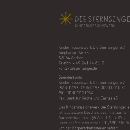
Fußbereich
Kindermissionswerk Die Sternsinger e.V.
Stephanstraße 35
52064 Aachen
Telefon: + 49 241.44 61-0
kontakt@sternsinger.de
Spendenkonto
Kindermissionswerk Die Sternsinger e.V.
IBAN: DE95 3706 0193 0000 0010 31
BIC: GENODED1PAX
Pax-Bank für Kirche und Caritas eG
Das Kindermissionswerk Die Sternsinger e.
ist laut letztem Bescheid des Finanzamts
Aachen-Stadt nach §5 Abs. 1 Nr. 9 KStg.
unter der Steuernummer 201/5902/3626
von der Körperschaftssteuer befreit.