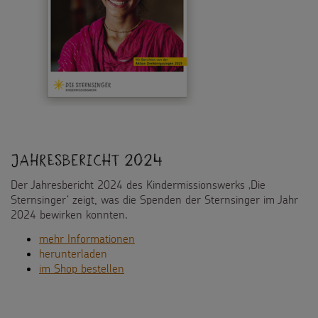
Spendenformular
Backen und Basteln
Über uns
Flucht
Weltmissionstag der Kinder
Spendendose
Sternsinger-Magazin
Presse
Kinderarbeit
Weihnachten Weltweit
Spendenmöglichkeiten
Videos
Kontakt
Behinderung
Basteln & Aktionen
Unternehmensspenden
Sternsinger-Steckbrief
Grundsätze der Projektarbeit
Gottesdienstbausteine
Sternsinger-Stiftung
Spiele
SPENDEN
Jahresbericht 2024
SHOP
Spende als Geschenk
Werde Sternsinger!
Der Jahresbericht 2024 des Kindermissionswerks ‚Die
Suche
Suchbegriff
Sternsinger‘ zeigt, was die Spenden der Sternsinger im Jahr
Anlassspenden
2024 bewirken konnten.
Zinsen den Kindern
mehr Informationen
herunterladen
Vereine und Initiativen
im Shop bestellen
Sternsingerspenden gezielt einsetzen