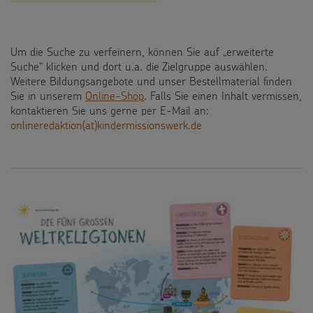
Spendenformular
Backen und Basteln
Über uns
Flucht
Weltmissionstag der Kinder
Spendendose
Sternsinger-Magazin
Presse
Um die Suche zu verfeinern, können Sie auf „erweiterte
Kinderarbeit
Weihnachten Weltweit
Suche“ klicken und dort u.a. die Zielgruppe auswählen.
Spendenmöglichkeiten
Videos
Kontakt
Weitere Bildungsangebote und unser Bestellmaterial finden
Behinderung
Basteln & Aktionen
Sie in unserem
Online-Shop
. Falls Sie einen Inhalt vermissen,
Unternehmensspenden
Sternsinger-Steckbrief
kontaktieren Sie uns gerne per E-Mail an:
Grundsätze der Projektarbeit
onlineredaktion(at)kindermissionswerk.de
Gottesdienstbausteine
Sternsinger-Stiftung
Spiele
SPENDEN
SHOP
Spende als Geschenk
Werde Sternsinger!
Suche
Suchbegriff
Anlassspenden
Zinsen den Kindern
Vereine und Initiativen
Sternsingerspenden gezielt einsetzen