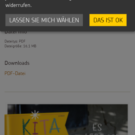
widerrufen.
2019_02_Kita_Spezial_Kinderrechte_Brosch
LASSEN SIE MICH WÄHLEN
DAS IST OK
Datei Info
Dateityp: PDF
Dateigröße: 16,1 MB
Downloads
PDF-Datei