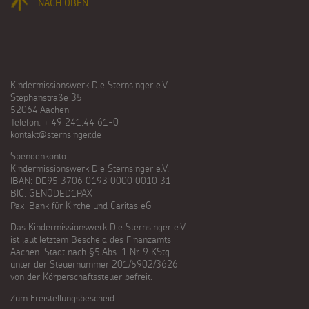
NACH OBEN
Kindermissionswerk Die Sternsinger e.V.
Stephanstraße 35
52064 Aachen
Telefon: + 49 241.44 61-0
kontakt@sternsinger.de
Spendenkonto
Kindermissionswerk Die Sternsinger e.V.
IBAN: DE95 3706 0193 0000 0010 31
BIC: GENODED1PAX
Pax-Bank für Kirche und Caritas eG
Das Kindermissionswerk Die Sternsinger e.V.
ist laut letztem Bescheid des Finanzamts
Aachen-Stadt nach §5 Abs. 1 Nr. 9 KStg.
unter der Steuernummer 201/5902/3626
von der Körperschaftssteuer befreit.
Zum Freistellungsbescheid