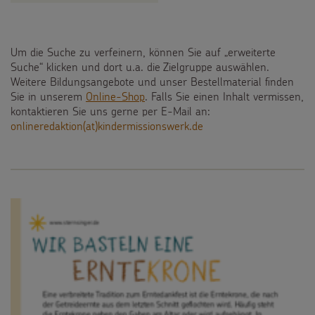
Spendenformular
Backen und Basteln
Über uns
Flucht
Weltmissionstag der Kinder
Spendendose
Sternsinger-Magazin
Presse
Um die Suche zu verfeinern, können Sie auf „erweiterte
Kinderarbeit
Weihnachten Weltweit
Suche“ klicken und dort u.a. die Zielgruppe auswählen.
Spendenmöglichkeiten
Videos
Kontakt
Weitere Bildungsangebote und unser Bestellmaterial finden
Behinderung
Basteln & Aktionen
Sie in unserem
Online-Shop
. Falls Sie einen Inhalt vermissen,
Unternehmensspenden
Sternsinger-Steckbrief
kontaktieren Sie uns gerne per E-Mail an:
Grundsätze der Projektarbeit
onlineredaktion(at)kindermissionswerk.de
Gottesdienstbausteine
Sternsinger-Stiftung
Spiele
SPENDEN
SHOP
Spende als Geschenk
Werde Sternsinger!
Suche
Suchbegriff
Anlassspenden
Zinsen den Kindern
Vereine und Initiativen
Sternsingerspenden gezielt einsetzen