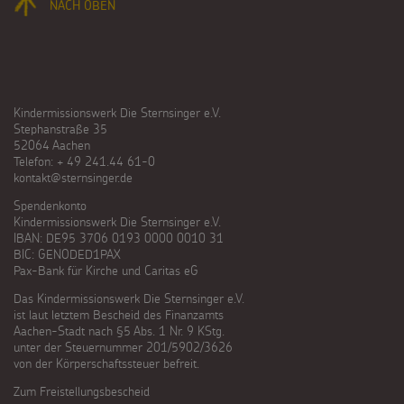
NACH OBEN
Kindermissionswerk Die Sternsinger e.V.
Stephanstraße 35
52064 Aachen
Telefon: + 49 241.44 61-0
kontakt@sternsinger.de
Spendenkonto
Kindermissionswerk Die Sternsinger e.V.
IBAN: DE95 3706 0193 0000 0010 31
BIC: GENODED1PAX
Pax-Bank für Kirche und Caritas eG
Das Kindermissionswerk Die Sternsinger e.V.
ist laut letztem Bescheid des Finanzamts
Aachen-Stadt nach §5 Abs. 1 Nr. 9 KStg.
unter der Steuernummer 201/5902/3626
von der Körperschaftssteuer befreit.
Zum Freistellungsbescheid