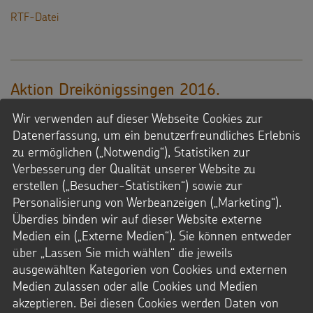
RTF-Datei
Aktion Dreikönigssingen 2016.
Kinderleben in Bolivien.
Wir verwenden auf dieser Webseite Cookies zur
Datenerfassung, um ein benutzerfreundliches Erlebnis
zu ermöglichen („Notwendig“), Statistiken zur
Datei Info
Verbesserung der Qualität unserer Website zu
Dateityp: RTF
erstellen („Besucher-Statistiken“) sowie zur
Dateigröße: 52,9 KB
Personalisierung von Werbeanzeigen („Marketing“).
© Kindermissionswerk
Überdies binden wir auf dieser Website externe
Medien ein („Externe Medien“). Sie können entweder
Downloads
über „Lassen Sie mich wählen“ die jeweils
RTF-Datei
ausgewählten Kategorien von Cookies und externen
Medien zulassen oder alle Cookies und Medien
akzeptieren. Bei diesen Cookies werden Daten von