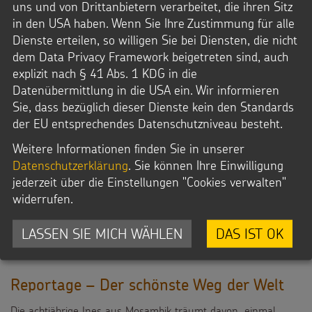
uns und von Drittanbietern verarbeitet, die ihren Sitz
in den USA haben. Wenn Sie Ihre Zustimmung für alle
Interview
Dienste erteilen, so willigen Sie bei Diensten, die nicht
Regina Merkl, Schulleiterin der katholischen
dem Data Privacy Framework beigetreten sind, auch
Sternsingergrundschule in Köln-Longerich, im Interview.
explizit nach § 41 Abs. 1 KDG in die
Datenübermittlung in die USA ein. Wir informieren
Sie, dass bezüglich dieser Dienste kein den Standards
Datei Info
der EU entsprechendes Datenschutzniveau besteht.
Dateityp: RTF
Dateigröße: 56,7 KB
Weitere Informationen finden Sie in unserer
© Kindermissionswerk
Datenschutzerklärung
. Sie können Ihre Einwilligung
jederzeit über die Einstellungen "Cookies verwalten"
Downloads
widerrufen.
RTF-Datei
LASSEN SIE MICH WÄHLEN
DAS IST OK
Reportage – Der schönste Weg der Welt
Die achtjährige Ines aus Mosambik träumt davon, einmal