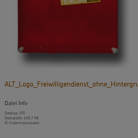
ALT_Logo_Freiwilligendienst_ohne_Hintergr
Datei Info
Dateityp: JPG
Dateigröße: 260,7 KB
© Kindermissionswerk