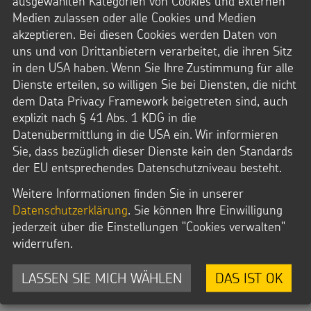
ausgewählten Kategorien von Cookies und externen
Empfang beim Bundeskanzler?
Medien zulassen oder alle Cookies und Medien
akzeptieren. Bei diesen Cookies werden Daten von
uns und von Drittanbietern verarbeitet, die ihren Sitz
in den USA haben. Wenn Sie Ihre Zustimmung für alle
Dienste erteilen, so willigen Sie bei Diensten, die nicht
dem Data Privacy Framework beigetreten sind, auch
explizit nach § 41 Abs. 1 KDG in die
Datei Info
Datenübermittlung in die USA ein. Wir informieren
Dateityp: MP3
Sie, dass bezüglich dieser Dienste kein den Standards
Dateigröße: 1,7 MB
© Urte Podszuweit / Kindermissionswerk
der EU entsprechendes Datenschutzniveau besteht.
Weitere Informationen finden Sie in unserer
Downloads
Datenschutzerklärung
. Sie können Ihre Einwilligung
MP3-Datei
jederzeit über die Einstellungen "Cookies verwalten"
widerrufen.
LASSEN SIE MICH WÄHLEN
DAS IST OK
2025_Empfang beim Bundeskanzler