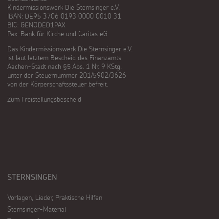
Kindermissionswerk Die Sternsinger e.V.
IBAN: DE95 3706 0193 0000 0010 31
BIC: GENODED1PAX
Pax-Bank für Kirche und Caritas eG
Das Kindermissionswerk Die Sternsinger e.V.
ist laut letztem Bescheid des Finanzamts
Aachen-Stadt nach §5 Abs. 1 Nr. 9 KStg.
unter der Steuernummer 201/5902/3626
von der Körperschaftssteuer befreit.
Zum Freistellungsbescheid
STERNSINGEN
Vorlagen, Lieder, Praktische Hilfen
Sternsinger-Material