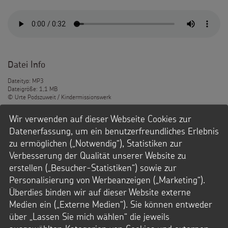
Datei Info
Dateityp: MP3
Dateigröße: 1,1 MB
© Urte Podszuweit / Kindermissionswerk
Wir verwenden auf dieser Webseite Cookies zur
Downloads
Datenerfassung, um ein benutzerfreundliches Erlebnis
zu ermöglichen („Notwendig“), Statistiken zur
MP3-Datei
Verbesserung der Qualität unserer Website zu
erstellen („Besucher-Statistiken“) sowie zur
Personalisierung von Werbeanzeigen („Marketing“).
Überdies binden wir auf dieser Website externe
2025_Empfang beim Bundeskanzler
Medien ein („Externe Medien“). Sie können entweder
Sternsingerinnen, Sternsinger und deren Begleitung aus
über „Lassen Sie mich wählen“ die jeweils
Erfurt: Wie sah es aus im Kanzleramt und wie war der