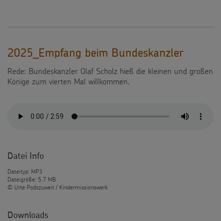
Spendenformular
Backen und Basteln
Über uns
Flucht
Weltmissionstag der Kinder
Spendendose
Sternsinger-Magazin
Presse
Kinderarbeit
Weihnachten Weltweit
Spendenmöglichkeiten
Videos
2025_Empfang beim Bundeskanzler
Kontakt
Behinderung
Basteln & Aktionen
Unternehmensspenden
Rede: Bundeskanzler Olaf Scholz hieß die kleinen und großen
Sternsinger-Steckbrief
Könige zum vierten Mal willkommen.
Grundsätze der Projektarbeit
Gottesdienstbausteine
Sternsinger-Stiftung
Spiele
SPENDEN
SHOP
Spende als Geschenk
Werde Sternsinger!
Suche
Suchbegriff
Anlassspenden
Datei Info
Zinsen den Kindern
Dateityp: MP3
Dateigröße: 5,7 MB
Vereine und Initiativen
© Urte Podszuweit / Kindermissionswerk
Sternsingerspenden gezielt einsetzen
Downloads