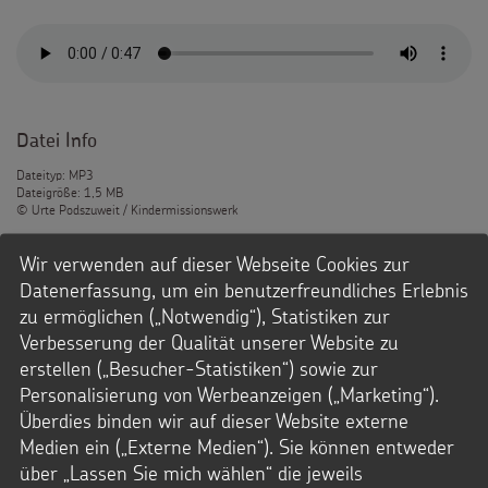
Datei Info
Dateityp: MP3
Dateigröße: 1,5 MB
© Urte Podszuweit / Kindermissionswerk
Wir verwenden auf dieser Webseite Cookies zur
Downloads
Datenerfassung, um ein benutzerfreundliches Erlebnis
MP3-Datei
zu ermöglichen („Notwendig“), Statistiken zur
Verbesserung der Qualität unserer Website zu
erstellen („Besucher-Statistiken“) sowie zur
Personalisierung von Werbeanzeigen („Marketing“).
Überdies binden wir auf dieser Website externe
1. Willi du warst das erste Mal in Indien.
Medien ein („Externe Medien“). Sie können entweder
Wie war es für dich? Was hat dich
über „Lassen Sie mich wählen“ die jeweils
besonders beeindruckt?