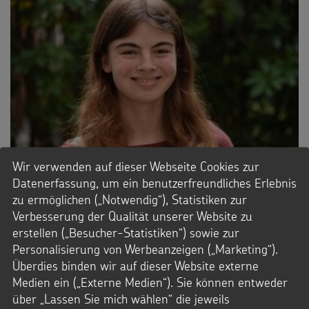
Wir verwenden auf dieser Webseite Cookies zur
Datenerfassung, um ein benutzerfreundliches Erlebnis
zu ermöglichen („Notwendig“), Statistiken zur
Sarah Bücker aus Haltern am See
Verbesserung der Qualität unserer Website zu
(Bistum Münster)
erstellen („Besucher-Statistiken“) sowie zur
Personalisierung von Werbeanzeigen („Marketing“).
Sarah Bücker (18) wird das nächste Jahr auf den Philippinen
Überdies binden wir auf dieser Website externe
verbringen. Sie ist eine von 16 jungen Erwachsenen, die am
Medien ein („Externe Medien“). Sie können entweder
Freiwilligenprogramm des Kindermissionswerks ,Die
über „Lassen Sie mich wählen“ die jeweils
Sternsinger‘ und von missio, dem Internationalen