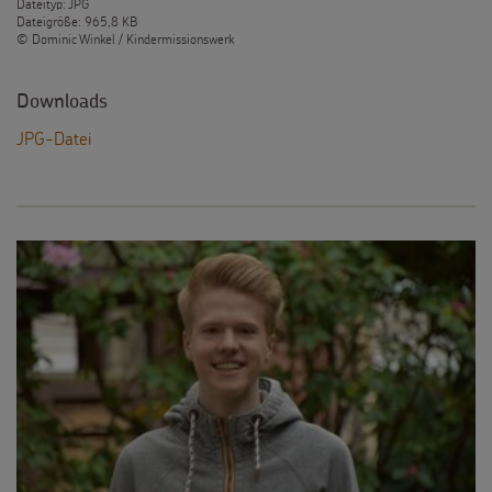
Dateityp: JPG
Dateigröße: 965,8 KB
© Dominic Winkel / Kindermissionswerk
Downloads
JPG-Datei