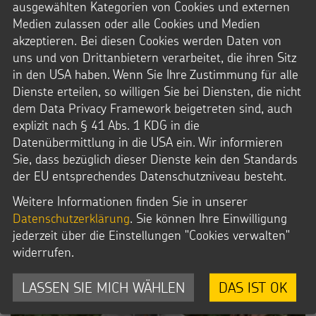
Katholischen Missionswerk in Aachen, teilnehmen. – Für viele
ausgewählten Kategorien von Cookies und externen
der Freiwilligen war es das erste Interview.
Medien zulassen oder alle Cookies und Medien
akzeptieren. Bei diesen Cookies werden Daten von
uns und von Drittanbietern verarbeitet, die ihren Sitz
Datei Info
in den USA haben. Wenn Sie Ihre Zustimmung für alle
Dateityp: JPG
Dienste erteilen, so willigen Sie bei Diensten, die nicht
Dateigröße: 818,2 KB
dem Data Privacy Framework beigetreten sind, auch
© Dominic Winkel / Kindermissionswerk
explizit nach § 41 Abs. 1 KDG in die
Datenübermittlung in die USA ein. Wir informieren
Downloads
Sie, dass bezüglich dieser Dienste kein den Standards
JPG-Datei
der EU entsprechendes Datenschutzniveau besteht.
Weitere Informationen finden Sie in unserer
Datenschutzerklärung
. Sie können Ihre Einwilligung
jederzeit über die Einstellungen "Cookies verwalten"
widerrufen.
LASSEN SIE MICH WÄHLEN
DAS IST OK