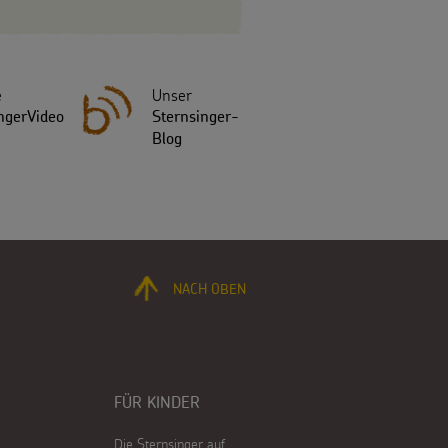
e
Unser
ngerVideo
Sternsinger-
Blog
NACH OBEN
FÜR KINDER
Die Sternsinger auf