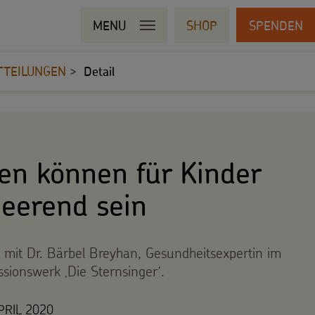
MENU
SHOP
SPENDEN
TTEILUNGEN
Detail
en können für Kinder
eerend sein
w mit Dr. Bärbel Breyhan, Gesundheitsexpertin im
sionswerk ‚Die Sternsinger‘.
PRIL 2020