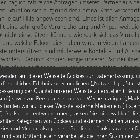
er‘ täglich zahlreiche Anfragen unserer Partner aus d
en Situation sich aufgrund der Corona-Krise verschärf
 je auf Hilfe angewiesen sind. Eines ist allen Anfrag
cht eine sehr große Verunsicherung und Angst, weil d
 nicht einschätzen können, wie stark sich das Virus b
t und welche Folgen dies haben wird. In vielen Länder
ekte unterstützen, sind mittlerweile Kontakt- und Aus
 worden. Dadurch können einige unserer Partner ihrer 
dem Maße nachgehen, wie sei es gerne täten, oder mü
 die Menschen vor Ort komplett einstellen, zum Beispiel
wenden auf dieser Webseite Cookies zur Datenerfassung, u
nerelles Arbeitsverbot gilt. Andere Partner wiederum 
rfreundliches Erlebnis zu ermöglichen („Notwendig“), Statis
besserung der Qualität unserer Website zu erstellen („Besu
r Situation entsprechend an und verlagern den Schwerp
iken“) sowie zur Personalisierung von Werbeanzeigen („Marke
zum Beispiel auf Nahrungsmittelhilfen und Hygienema
s binden wir auf dieser Website externe Medien ein („Exter
anze Interview, Auszüge daraus als Audio-Datei, sow
). Sie können entweder über „Lassen Sie mich wählen“ die 
hlten Kategorien von Cookies und externen Medien zulass
Bärbel Breyhan finden Sie hier.
okies und Medien akzeptieren. Bei diesen Cookies werden D
re Infos zum Thema finden Sie hier.
 und von Drittanbietern verarbeitet, die ihren Sitz in den 