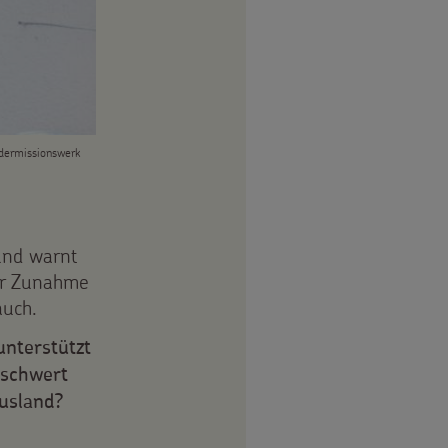
ndermissionswerk
und warnt
ner Zunahme
auch.
unterstützt
rschwert
Ausland?