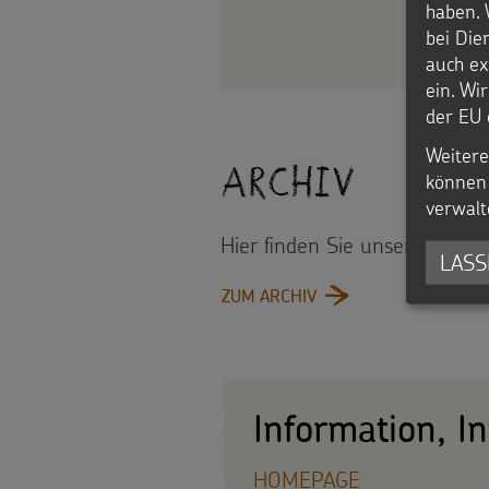
haben. 
bei Die
auch ex
ein. Wi
der EU 
Weitere
Archiv
können 
verwalt
Hier finden Sie unsere Presse
LASS
: ARCHIV
ZUM ARCHIV
Information, I
HOMEPAGE