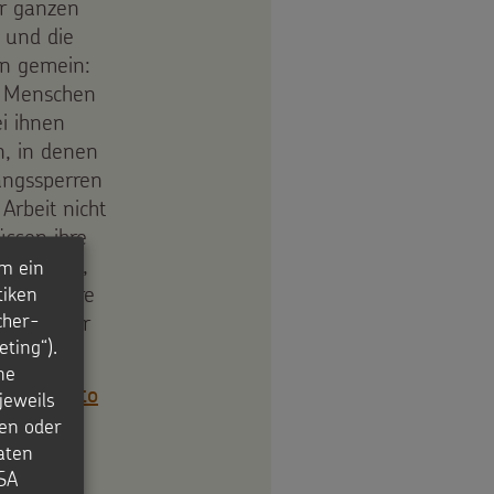
er ganzen
t und die
en gemein:
ie Menschen
ei ihnen
n, in denen
gangssperren
Arbeit nicht
ssen ihre
 in Nepal,
m ein
passen ihre
tiken
cher-
unkt ihrer
ting“).
ßnahmen.
ne
ie ein Foto
jeweils
en oder
aten
USA