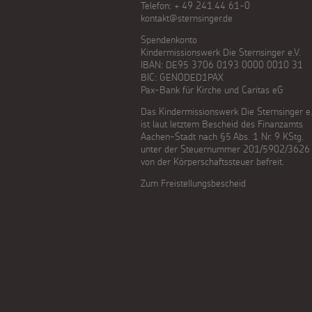
Telefon: + 49 241.44 61-0
kontakt@sternsinger.de
Spendenkonto
Kindermissionswerk Die Sternsinger e.V.
IBAN: DE95 3706 0193 0000 0010 31
BIC: GENODED1PAX
Pax-Bank für Kirche und Caritas eG
Das Kindermissionswerk Die Sternsinger e.
ist laut letztem Bescheid des Finanzamts
Aachen-Stadt nach §5 Abs. 1 Nr. 9 KStg.
unter der Steuernummer 201/5902/3626
von der Körperschaftssteuer befreit.
Zum Freistellungsbescheid