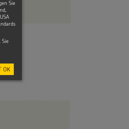
igen Sie
nd,
e USA
tandards
. Sie
T OK