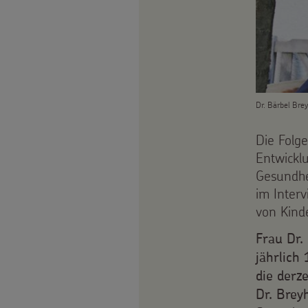
Weihnachten
als
Videos
Weltweit
Geschenk
Sternsinger-
Basteln
Anlassspenden
Steckbrief
&
Dr. Bärbel Bre
Zinsen
Spiele
Aktionen
Die Folg
den
Werde
Entwickl
Gottesdienstbausteine
Gesundhe
Kindern
Sternsinger!
im Inter
Vereine
von Kind
und
Frau Dr.
jährlich
Initiativen
die derz
Dr. Brey
Sternsingerspenden