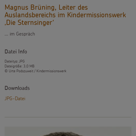
Testamentsspende
Magnus Brüning, Leiter des
Auslandsbereichs im Kindermissionswerk
FAQ Spenden
‚Die Sternsinger‘
... im Gespräch
Datei Info
Dateityp: JPG
Dateigröße: 3,0 MB
© Urte Podszuweit / Kindermissionswerk
Downloads
JPG-Datei