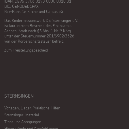
IBAN: DE95 3706 0193 0000 0010 31
BIC: GENODED1PAX
Pax-Bank für Kirche und Caritas eG
Das Kindermissionswerk Die Sternsinger e.V.
ist laut letztem Bescheid des Finanzamts
Aachen-Stadt nach §5 Abs. 1 Nr. 9 KStg.
unter der Steuernummer 201/5902/3626
von der Körperschaftssteuer befreit.
Zum Freistellungsbescheid
STERNSINGEN
Vorlagen, Lieder, Praktische Hilfen
Sternsinger-Material
Tipps und Anregungen
Hintergründe und Empfehlungen