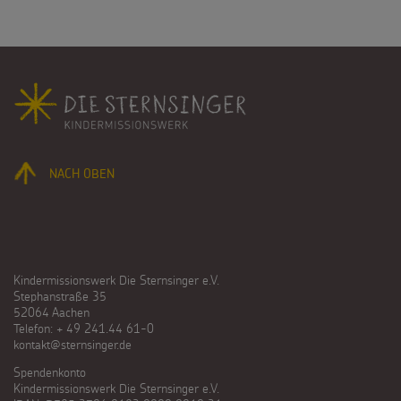
Fußbereich
NACH OBEN
Kindermissionswerk Die Sternsinger e.V.
Stephanstraße 35
52064 Aachen
Telefon: + 49 241.44 61-0
kontakt@sternsinger.de
Spendenkonto
Kindermissionswerk Die Sternsinger e.V.