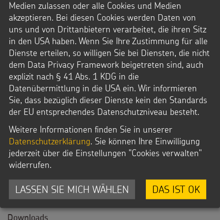
Medien zulassen oder alle Cookies und Medien
akzeptieren. Bei diesen Cookies werden Daten von
uns und von Drittanbietern verarbeitet, die ihren Sitz
in den USA haben. Wenn Sie Ihre Zustimmung für alle
Dienste erteilen, so willigen Sie bei Diensten, die nicht
dem Data Privacy Framework beigetreten sind, auch
explizit nach § 41 Abs. 1 KDG in die
Datenübermittlung in die USA ein. Wir informieren
Sie, dass bezüglich dieser Dienste kein den Standards
der EU entsprechendes Datenschutzniveau besteht.
Magazin S.15 Starke Kinder_Eramma
Weitere Informationen finden Sie in unserer
Datenschutzerklärung
. Sie können Ihre Einwilligung
jederzeit über die Einstellungen "Cookies verwalten"
Datei Info
widerrufen.
Dateityp: JPG
Dateigröße: 745,0 KB
LASSEN SIE MICH WÄHLEN
DAS IST OK
© Projektpartner / Kindermissionswerk
Downloads