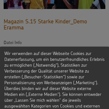
Magazin S.15 Starke Kinder_Demo
Eramma
Datei Info
Dateityp: JPG
Wir verwenden auf dieser Webseite Cookies zur
Dateigröße: 24,4 MB
Datenerfassung, um ein benutzerfreundliches Erlebnis
© Projektpartner / Kindermissionswerk
zu ermöglichen („Notwendig“), Statistiken zur
Verbesserung der Qualität unserer Website zu
Downloads
erstellen („Besucher-Statistiken“) sowie zur
JPG-Datei
Personalisierung von Werbeanzeigen („Marketing“).
Überdies binden wir auf dieser Website externe
Medien ein („Externe Medien“). Sie können entweder
über „Lassen Sie mich wählen“ die jeweils
ausgewählten Kategorien von Cookies und externen